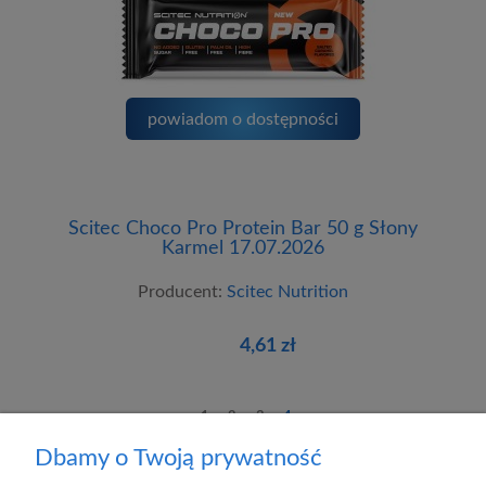
powiadom o dostępności
Scitec Choco Pro Protein Bar 50 g Słony
Karmel 17.07.2026
Producent:
Scitec Nutrition
4,61 zł
1
2
3
4
Dbamy o Twoją prywatność