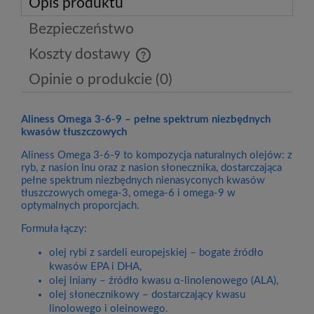
Opis produktu
Bezpieczeństwo
Koszty dostawy
Cena nie zawiera ewentualnych kosztów płatności
Opinie o produkcie (0)
Aliness Omega 3-6-9 – pełne spektrum niezbędnych
kwasów tłuszczowych
Aliness Omega 3-6-9 to kompozycja naturalnych olejów: z
ryb, z nasion lnu oraz z nasion słonecznika, dostarczająca
pełne spektrum niezbędnych nienasyconych kwasów
tłuszczowych omega-3, omega-6 i omega-9 w
optymalnych proporcjach.
Formuła łączy:
olej rybi z sardeli europejskiej – bogate źródło
kwasów EPA i DHA,
olej lniany – źródło kwasu α-linolenowego (ALA),
olej słonecznikowy – dostarczający kwasu
linolowego i oleinowego.