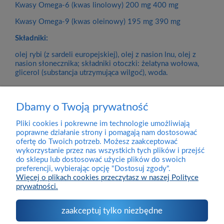
Kwasy Omega-6 (kwas linolowy) 200 mg 400 mg
Kwasy Omega-9 (kwas oleinowy) 195 mg 390 mg
Składniki:
olej rybi (z sardeli europejskiej), olej z nasion lnu, olej z
nasion słonecznika; składniki otoczki: żelatyna wołowa,
glicerol (substancja utrzymująca wilgoć), woda.
Dbamy o Twoją prywatność
Pliki cookies i pokrewne im technologie umożliwiają
Dostawa
poprawne działanie strony i pomagają nam dostosować
ofertę do Twoich potrzeb. Możesz zaakceptować
wykorzystanie przez nas wszystkich tych plików i przejść
Pomoc
do sklepu lub dostosować użycie plików do swoich
preferencji, wybierając opcję "Dostosuj zgody".
Więcej o plikach cookies przeczytasz w naszej Polityce
prywatności.
Moje konto
zaakceptuj tylko niezbędne
O firmie