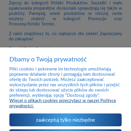
Zajrzyj do kategorii Próbki Produktów. Saszetki i małe
opakowania preparatów doskonale sprawdzają się także w
podróży. Pamiętaj, wiele produktów w niższej cenie
możesz znaleźć w kategorii Promocje oraz
Przeceny/Krótki Termin.
Z nami znajdziesz to, co najlepsze dla ciebie! Zapraszamy
do zakupów!
Zespół DivineBody.pl
Dbamy o Twoją prywatność
Pliki cookies i pokrewne im technologie umożliwiają
Dostawa
poprawne działanie strony i pomagają nam dostosować
ofertę do Twoich potrzeb. Możesz zaakceptować
wykorzystanie przez nas wszystkich tych plików i przejść
Pomoc
do sklepu lub dostosować użycie plików do swoich
preferencji, wybierając opcję "Dostosuj zgody".
Więcej o plikach cookies przeczytasz w naszej Polityce
prywatności.
Moje konto
zaakceptuj tylko niezbędne
O firmie