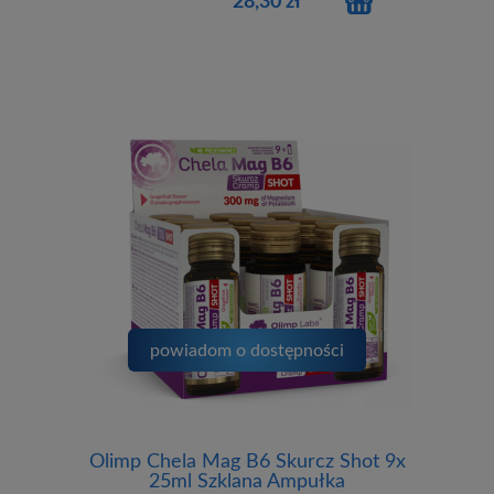
28,30 zł
powiadom o dostępności
Olimp Chela Mag B6 Skurcz Shot 9x
25ml Szklana Ampułka