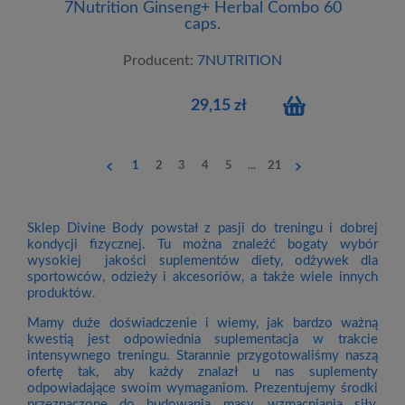
7Nutrition Ginseng+ Herbal Combo 60
caps.
Producent:
7NUTRITION
29,15 zł
1
2
3
4
5
...
21
Sklep Divine Body powstał z pasji do treningu i dobrej
kondycji fizycznej. Tu można znaleźć bogaty wybór
wysokiej jakości suplementów diety, odżywek dla
sportowców, odzieży i akcesoriów, a także wiele innych
produktów.
Mamy duże doświadczenie i wiemy, jak bardzo ważną
kwestią jest odpowiednia suplementacja w trakcie
intensywnego treningu. Starannie przygotowaliśmy naszą
ofertę tak, aby każdy znalazł u nas suplementy
odpowiadające swoim wymaganiom. Prezentujemy środki
przeznaczone do budowania masy, wzmacniania siły,