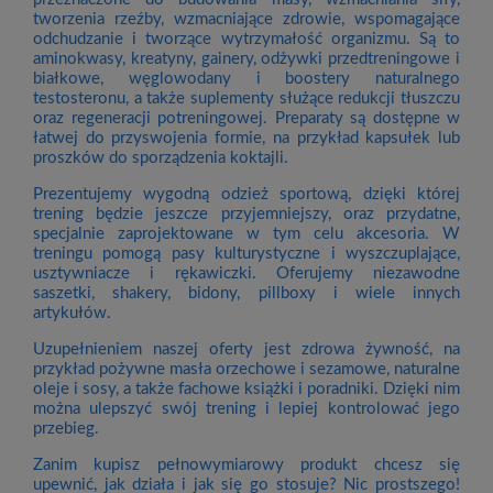
tworzenia rzeźby, wzmacniające zdrowie, wspomagające
odchudzanie i tworzące wytrzymałość organizmu. Są to
aminokwasy, kreatyny, gainery, odżywki przedtreningowe i
białkowe, węglowodany i boostery naturalnego
testosteronu, a także suplementy służące redukcji tłuszczu
oraz regeneracji potreningowej. Preparaty są dostępne w
łatwej do przyswojenia formie, na przykład kapsułek lub
proszków do sporządzenia koktajli.
Prezentujemy wygodną odzież sportową, dzięki której
trening będzie jeszcze przyjemniejszy, oraz przydatne,
specjalnie zaprojektowane w tym celu akcesoria. W
treningu pomogą pasy kulturystyczne i wyszczuplające,
usztywniacze i rękawiczki. Oferujemy niezawodne
saszetki, shakery, bidony, pillboxy i wiele innych
artykułów.
Uzupełnieniem naszej oferty jest zdrowa żywność, na
przykład pożywne masła orzechowe i sezamowe, naturalne
oleje i sosy, a także fachowe książki i poradniki. Dzięki nim
można ulepszyć swój trening i lepiej kontrolować jego
przebieg.
Zanim kupisz pełnowymiarowy produkt chcesz się
upewnić, jak działa i jak się go stosuje? Nic prostszego!