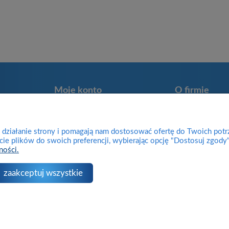
Moje konto
O firmie
Twoje zamówienia
Kontakt
Program lojalnościowy
Informacje o firm
e działanie strony i pomagają nam dostosować ofertę do Twoich pot
Przechowalnia
Zwroty
cie plików do swoich preferencji, wybierając opcję "Dostosuj zgody"
ności.
Ustawienia konta
Reklamacje
Blog
zaakceptuj wszystkie
Sklep internetowy Shoper.pl