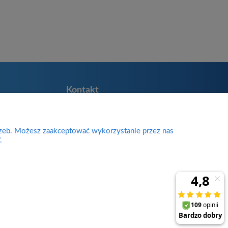
Kontakt
Divine Body
Zakładników 38
ie
rzeb. Możesz zaakceptować wykorzystanie przez nas
98-200 Sieradz
.
woj. łódzkie
sklep@divinebody.pl
biuro@divinebody.pl
727-537-672