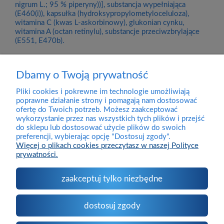
nigrum L.; 95 % piperyny))], substancja wypełniająca
(E460(i)), kapsułka (hydroksypropylometyloceluloza),
witamina C (kwas L-askorbinowy), glukonian cynku,
witamina A (octan retinylu), substancje przeciwzbrylające
(E551, E470b).
Dbamy o Twoją prywatność
Pliki cookies i pokrewne im technologie umożliwiają
Dostawa
poprawne działanie strony i pomagają nam dostosować
ofertę do Twoich potrzeb. Możesz zaakceptować
wykorzystanie przez nas wszystkich tych plików i przejść
Pomoc
do sklepu lub dostosować użycie plików do swoich
preferencji, wybierając opcję "Dostosuj zgody".
Więcej o plikach cookies przeczytasz w naszej Polityce
prywatności.
Moje konto
zaakceptuj tylko niezbędne
O firmie
dostosuj zgody
Kontakt