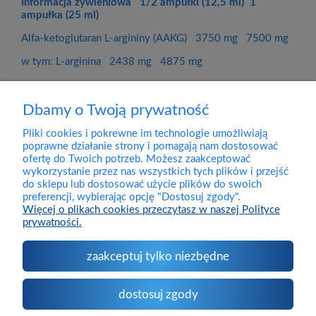
Informacja żywieniowa 1/2 ampułki (12,5 ml) 1
ampułka (25 ml)
Alfa-ketoglutaran L-argininy (AAKG) 3750 mg 7500 mg
w tym: L-arginina 2438 mg 4875 mg
Dbamy o Twoją prywatność
Pliki cookies i pokrewne im technologie umożliwiają
Dostawa
poprawne działanie strony i pomagają nam dostosować
ofertę do Twoich potrzeb. Możesz zaakceptować
wykorzystanie przez nas wszystkich tych plików i przejść
Pomoc
do sklepu lub dostosować użycie plików do swoich
preferencji, wybierając opcję "Dostosuj zgody".
Więcej o plikach cookies przeczytasz w naszej Polityce
prywatności.
Moje konto
zaakceptuj tylko niezbędne
O firmie
dostosuj zgody