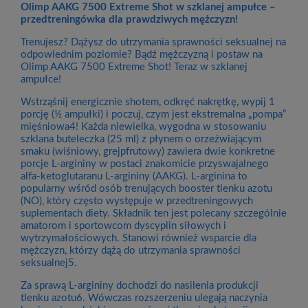
Olimp AAKG 7500 Extreme Shot w szklanej ampułce –
przedtreningówka dla prawdziwych mężczyzn!
Trenujesz? Dążysz do utrzymania sprawności seksualnej na
odpowiednim poziomie? Bądź mężczyzną i postaw na
Olimp AAKG 7500 Extreme Shot! Teraz w szklanej
ampułce!
Wstrząśnij energicznie shotem, odkręć nakrętkę, wypij 1
porcję (½ ampułki) i poczuj, czym jest ekstremalna „pompa”
mięśniowa4! Każda niewielka, wygodna w stosowaniu
szklana buteleczka (25 ml) z płynem o orzeźwiającym
smaku (wiśniowy, grejpfrutowy) zawiera dwie konkretne
porcje L-argininy w postaci znakomicie przyswajalnego
alfa-ketoglutaranu L-argininy (AAKG). L-arginina to
popularny wśród osób trenujących booster tlenku azotu
(NO), który często występuje w przedtreningowych
suplementach diety. Składnik ten jest polecany szczególnie
amatorom i sportowcom dyscyplin siłowych i
wytrzymałościowych. Stanowi również wsparcie dla
mężczyzn, którzy dążą do utrzymania sprawności
seksualnej5.
Za sprawą L-argininy dochodzi do nasilenia produkcji
tlenku azotu6. Wówczas rozszerzeniu ulegają naczynia