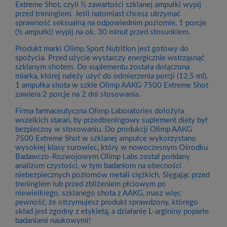
Extreme Shot, czyli ½ zawartości szklanej ampułki wypij
przed treningiem. Jeśli natomiast chcesz utrzymać
sprawność seksualną na odpowiednim poziomie, 1 porcje
(½ ampułki) wypij na ok. 30 minut przed stosunkiem.
Produkt marki Olimp Sport Nutrition jest gotowy do
spożycia. Przed użycie wystarczy energicznie wstrząsnąć
szklanym shotem. Do suplementu została dołączona
miarka, której należy użyć do odmierzenia porcji (12,5 ml).
1 ampułka shota w szkle Olimp AAKG 7500 Extreme Shot
zawiera 2 porcje na 2 dni stosowania.
Firma farmaceutyczna Olimp Laboratories dołożyła
wszelkich starań, by przedtreningowy suplement diety był
bezpieczny w stosowaniu. Do produkcji Olimp AAKG
7500 Extreme Shot w szklanej ampułce wykorzystano
wysokiej klasy surowiec, który w nowoczesnym Ośrodku
Badawczo-Rozwojowym Olimp Labs został poddany
analizom czystości, w tym badaniom na obecności
niebezpiecznych poziomów metali ciężkich. Sięgając przed
treningiem lub przed zbliżeniem płciowym po
niewielkiego, szklanego shota z AAKG, masz więc
pewność, że otrzymujesz produkt sprawdzony, którego
skład jest zgodny z etykietą, a działanie L-argininy poparte
badaniami naukowymi!