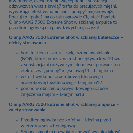
krwionośne, dzięki czemu więcej tlenu i substancji
odżywczych wraz z krwią7 trafia do pracujących mięśni,
wywołując efekt wspomnianej „pompy” mięśniowej8.
Poczuj to i pokaż, na co tak naprawdę Cię stać! Pamiętaj
Olimp AAKG 7500 Extreme Shot w szklanej ampułce to
przedtreningówką dla prawdziwych mężczyzn!
Olimp AAKG 7500 Extreme Shot w szklanej buteleczce –
efekty stosowania
booster tlenku azotu - zwiększone uwalnianie
(NO)9, które poprzez wzrost przepływu krwi10 wraz
z substancjami odżywczymi do mięśni prowadzi do
efektu tzw. „pompy” mięśniowej11 - L-arginina
wzrost wydolności aerobowej (tlenowej) i
anaerobowej (beztlenowej) - L-arginina12
pomoc w obniżeniu powysiłkowego uczucie
zmęczenia mięśni – L-arginina13
Olimp AAKG 7500 Extreme Shot w szklanej ampułce –
zalety stosowania
Przedtreningówka bez kofeiny – idealna przed
wieczorną sesją treningową.
Szklana ampułka pozwala zachować wysoką jakość