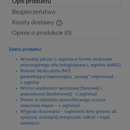
Opis produktu
Bezpieczeństwo
Koszty dostawy
Cena nie zawiera ewentualnych kosztów płatności
Opinie o produkcie (0)
Zalety produktu:
Wysokiej jakości L-arginina w formie doskonale
przyswajalnego alfa-ketoglutaranu L-argininy (AAKG)
Booster tlenku azotu (NO)
gwarantujący/zapewniający „pompę” mięśniową1 -
L-arginina
Wzrost wydolności aerobowej (tlenowej) i
anaerobowej (beztlenowej) - L-arginina2
Pomoc w obniżeniu powysiłkowego uczucie
zmęczenia mięśni – L-arginina3
Wygoda stosowania – suplement diety gotowy do
spożycia, wstrząśnij energicznie, odkręć i wypij
zawartość