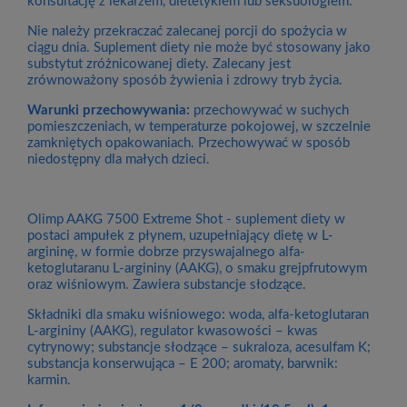
konsultację z lekarzem, dietetykiem lub seksuologiem.
Nie należy przekraczać zalecanej porcji do spożycia w
ciągu dnia. Suplement diety nie może być stosowany jako
substytut zróżnicowanej diety. Zalecany jest
zrównoważony sposób żywienia i zdrowy tryb życia.
Warunki przechowywania:
przechowywać w suchych
pomieszczeniach, w temperaturze pokojowej, w szczelnie
zamkniętych opakowaniach. Przechowywać w sposób
niedostępny dla małych dzieci.
Olimp AAKG 7500 Extreme Shot - suplement diety w
postaci ampułek z płynem, uzupełniający dietę w L-
argininę, w formie dobrze przyswajalnego alfa-
ketoglutaranu L-argininy (AAKG), o smaku grejpfrutowym
oraz wiśniowym. Zawiera substancje słodzące.
Składniki dla smaku wiśniowego: woda, alfa-ketoglutaran
L-argininy (AAKG), regulator kwasowości – kwas
cytrynowy; substancje słodzące – sukraloza, acesulfam K;
substancja konserwująca – E 200; aromaty, barwnik:
karmin.