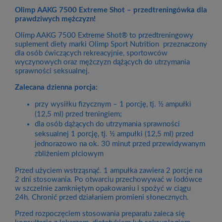
Olimp AAKG 7500 Extreme Shot – przedtreningówka dla
prawdziwych mężczyzn!
Olimp AAKG 7500 Extreme Shot® to przedtreningowy
suplement diety marki Olimp Sport Nutrition przeznaczony
dla osób ćwiczących rekreacyjnie, sportowców
wyczynowych oraz mężczyzn dążących do utrzymania
sprawności seksualnej.
Zalecana dzienna porcja:
przy wysiłku fizycznym – 1 porcję, tj. ½ ampułki
(12,5 ml) przed treningiem;
dla osób dążących do utrzymania sprawności
seksualnej 1 porcję, tj. ½ ampułki (12,5 ml) przed
jednorazowo na ok. 30 minut przed przewidywanym
zbliżeniem płciowym
Przed użyciem wstrząsnąć. 1 ampułka zawiera 2 porcje na
2 dni stosowania. Po otwarciu przechowywać w lodówce
w szczelnie zamkniętym opakowaniu i spożyć w ciągu
24h. Chronić przed działaniem promieni słonecznych.
Przed rozpoczęciem stosowania preparatu zaleca się