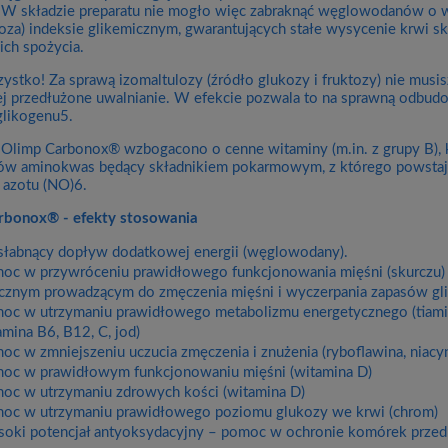
 W składzie preparatu nie mogło więc zabraknąć węglowodanów o wy
loza) indeksie glikemicznym, gwarantujących stałe wysycenie krwi s
ch spożycia.
zystko! Za sprawą izomaltulozy (źródło glukozy i fruktozy) nie musi
ej przedłużone uwalnianie. W efekcie pozwala to na sprawną odbu
likogenu5.
limp Carbonox® wzbogacono o cenne witaminy (m.in. z grupy B), k
w aminokwas będący składnikiem pokarmowym, z którego powstają w
k azotu (NO)6.
rbonox® - efekty stosowania
słabnący dopływ dodatkowej energii (węglowodany).
oc w przywróceniu prawidłowego funkcjonowania mięśni (skurczu)
ycznym prowadzącym do zmęczenia mięśni i wyczerpania zapasów g
oc w utrzymaniu prawidłowego metabolizmu energetycznego (tiamina
amina B6, B12, C, jod)
oc w zmniejszeniu uczucia zmęczenia i znużenia (ryboflawina, niacy
oc w prawidłowym funkcjonowaniu mięśni (witamina D)
oc w utrzymaniu zdrowych kości (witamina D)
oc w utrzymaniu prawidłowego poziomu glukozy we krwi (chrom)
oki potencjał antyoksydacyjny – pomoc w ochronie komórek przed 