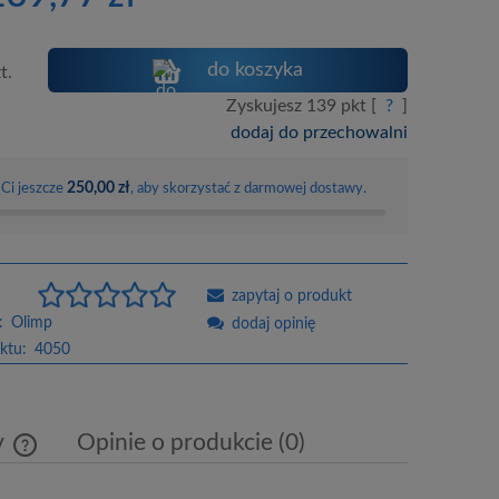
kosztów płatności
do koszyka
t.
Zyskujesz
139
pkt [
?
]
dodaj do przechowalni
250,00 zł
 Ci jeszcze
, aby skorzystać z darmowej dostawy.
zapytaj o produkt
:
Olimp
dodaj opinię
ktu:
4050
y
Opinie o produkcie (0)