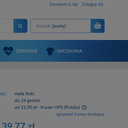
Zarejestruj się
Zaloguj się
Koszyk:
(pusty)
ZDROWIE
AKCESORIA
ść:
mała ilość
:
do 24 godzin
:
od 12,90 zł
- Kurier UPS
(Polska)
sprawdź formy dostawy
Cena nie zawiera ewentualnych
139,77 zł