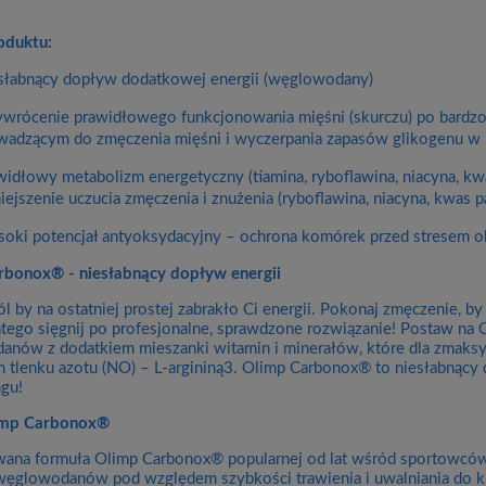
oduktu:
słabnący dopływ dodatkowej energii (węglowodany)
ywrócenie prawidłowego funkcjonowania mięśni (skurczu) po bardz
wadzącym do zmęczenia mięśni i wyczerpania zapasów glikogenu w
widłowy metabolizm energetyczny (tiamina, ryboflawina, niacyna, kwa
iejszenie uczucia zmęczenia i znużenia (ryboflawina, niacyna, kwas 
oki potencjał antyoksydacyjny – ochrona komórek przed stresem o
rbonox® - niesłabnący dopływ energii
l by na ostatniej prostej zabrakło Ci energii. Pokonaj zmęczenie, 
latego sięgnij po profesjonalne, sprawdzone rozwiązanie! Postaw na
nów z dodatkiem mieszanki witamin i minerałów, które dla zmaks
 tlenku azotu (NO) – L-argininą3. Olimp Carbonox® to niesłabnący d
ngu!
imp Carbonox®
ana formuła Olimp Carbonox® popularnej od lat wśród sportowców
węglowodanów pod względem szybkości trawienia i uwalniania do kr