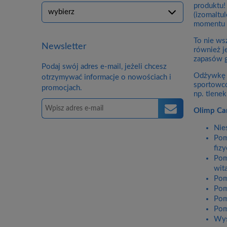
produktu!
(izomaltu
momentu i
To nie ws
Newsletter
również j
zapasów g
Podaj swój adres e-mail, jeżeli chcesz
Odżywkę O
otrzymywać informacje o nowościach i
sportowcó
promocjach.
np. tlene
Olimp Ca
Nie
Pom
fiz
Pom
wit
Pom
Pom
Pom
Pom
Wys