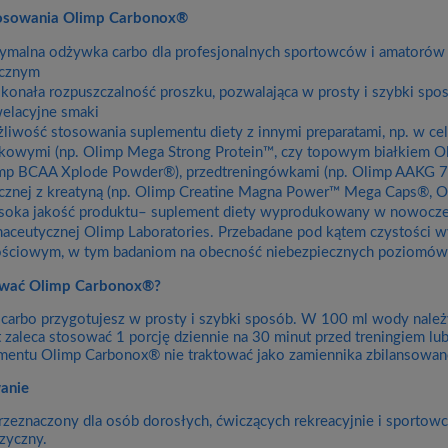
tosowania Olimp Carbonox®
ymalna odżywka carbo dla profesjonalnych sportowców i amatorów
ycznym
konała rozpuszczalność proszku, pozwalająca w prosty i szybki sp
elacyjne smaki
liwość stosowania suplementu diety z innymi preparatami, np. w 
łkowymi (np. Olimp Mega Strong Protein™, czy topowym białkiem 
mp BCAA Xplode Powder®), przedtreningówkami (np. Olimp AAKG 7
ycznej z kreatyną (np. Olimp Creatine Magna Power™ Mega Caps®, 
oka jakość produktu– suplement diety wyprodukowany w nowoc
maceutycznej Olimp Laboratories. Przebadane pod kątem czystości
ościowym, w tym badaniom na obecność niebezpiecznych poziomów 
ować Olimp Carbonox®?
arbo przygotujesz w prosty i szybki sposób. W 100 ml wody należy 
 zaleca stosować 1 porcję dziennie na 30 minut przed treningiem lu
mentu Olimp Carbonox® nie traktować jako zamiennika zbilansowanej
anie
rzeznaczony dla osób dorosłych, ćwiczących rekreacyjnie i sporto
izyczny.