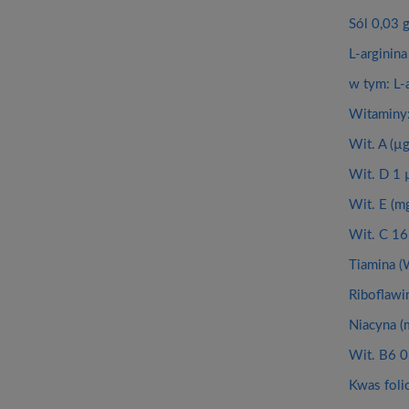
Sól 0,03 
L-arginin
w tym: L-
Witaminy
Wit. A (µ
Wit. D 1 
Wit. E (m
Wit. C 16
Tiamina (
Riboflawi
Niacyna (
Wit. B6 0
Kwas foli