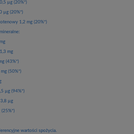
0,5 µg (20%*)
0 µg (20%*)
totenowy 1,2 mg (20%*)
mineralne:
 mg
1,3 mg
mg (43%*)
 mg (50%*)
g
,5 µg (94%*)
3,8 µg
 (25%*)
erencyjne wartości spożycia.