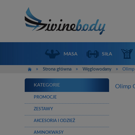
MASA
SIŁA
»
»
»
Strona główna
Węglowodany
Olimp
KATEGORIE
Olimp 
PROMOCJE
ZESTAWY
AKCESORIA I ODZIEŻ
AMINOKWASY