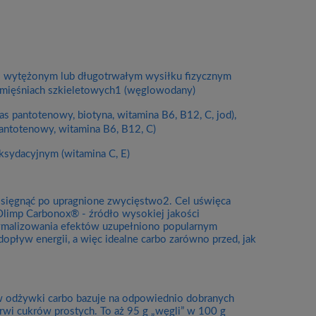
Cena nie zawiera ewentualnych kosztów
płatności
o wytężonym lub długotrwałym wysiłku fizycznym
 mięśniach szkieletowych1 (węglowodany)
s pantotenowy, biotyna, witamina B6, B12, C, jod),
pantotenowy, witamina B6, B12, C)
ksydacyjnym (witamina C, E)
by sięgnąć po upragnione zwycięstwo2. Cel uświęca
 Olimp Carbonox® - źródło wysokiej jakości
ymalizowania efektów uzupełniono popularnym
opływ energii, a więc idealne carbo zarówno przed, jak
 odżywki carbo bazuje na odpowiednio dobranych
wi cukrów prostych. To aż 95 g „węgli” w 100 g