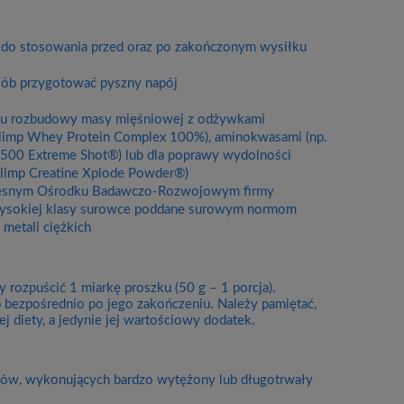
 do stosowania przed oraz po zakończonym wysiłku
osób przygotować pyszny napój
celu rozbudowy masy mięśniowej z odżywkami
Olimp Whey Protein Complex 100%), aminokwasami (np.
500 Extreme Shot®) lub dla poprawy wydolności
Olimp Creatine Xplode Powder®)
zesnym Ośrodku Badawczo-Rozwojowym firmy
 wysokiej klasy surowce poddane surowym normom
metali ciężkich
rozpuścić 1 miarkę proszku (50 g – 1 porcja).
b bezpośrednio po jego zakończeniu. Należy pamiętać,
 diety, a jedynie jej wartościowy dodatek.
wców, wykonujących bardzo wytężony lub długotrwały