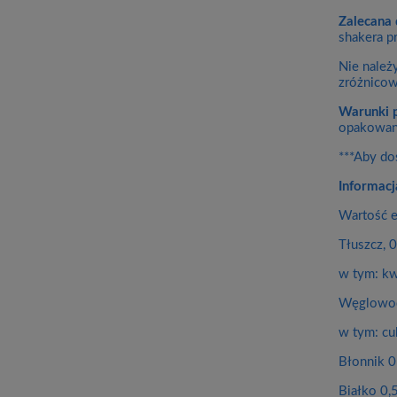
Zalecana 
shakera p
Nie należ
zróżnicow
Warunki 
opakowani
***Aby do
Informacj
Wartość e
Tłuszcz, 0
w tym: kw
Węglowod
w tym: cu
Błonnik 0
Białko 0,