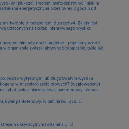
sokim (glukoza), średnim (maltodekstryny) i niskim
kładnikami energetycznymi przez okres 2 godzin od
sz martwić się o metabolizm tłuszczów4. Zaletą jest
dowę utraconych na skutek intensywnego wysiłku
luczowe minerały oraz L-argininę - popularny wśród
 organizmie związki aktywne biologicznie, takie jak
 po bardzo wytężonym lub długotrwałym wysiłku
likogenu w mięśniach szkieletowych7 (węglowodany)
, ryboflawina, niacyna, kwas pantotenowy, biotyna,
na, kwas pantotenowy, witamina B6, B12, C)
stresem oksydacyjnym (witamina C, E)