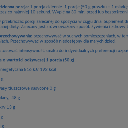
dzienna porcja:
1 porcja dziennie. 1 porcje (50 g proszku = 1 miark
rzez co najmniej 10 sekund. Wypić na 30 min. przed lub bezpośredni
y przekraczać porcji zalecanej do spożycia w ciągu dnia. Suplement 
anej diety. Zalecany jest zrównoważony sposób żywienia i zdrowy t
przechowywania:
przechowywać w suchych pomieszczeniach, w temp
ach. Przechowywać w sposób niedostępny dla małych dzieci.
stosować intensywność smaku do indywidualnych preferencji rozpuś
a o wartości odżywczej 1 porcja (50 g)
nergetyczna 816 kJ/ 192 kcal
 g
asy tłuszczowe nasycone 0 g
any, 48 g
kry 13 g
 g
5 g