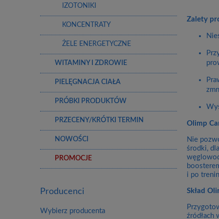
IZOTONIKI
Zalety pr
KONCENTRATY
Nie
ŻELE ENERGETYCZNE
Prz
pro
WITAMINY I ZDROWIE
Pra
PIELĘGNACJA CIAŁA
zmn
PRÓBKI PRODUKTÓW
Wys
PRZECENY/KRÓTKI TERMIN
Olimp Ca
NOWOŚCI
Nie pozwó
środki, d
węglowoda
PROMOCJE
boosterem
i po treni
Producenci
Skład Ol
Przygotow
Wybierz producenta
źródłach 