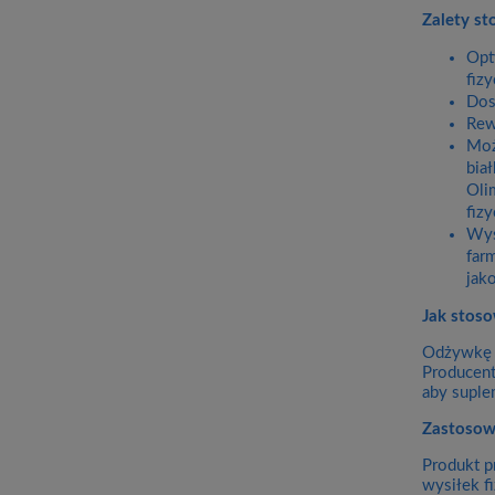
Zalety s
Opt
fiz
Dos
Rew
Moż
bia
Oli
fiz
Wys
far
jak
Jak stos
Odżywkę c
Producent
aby suple
Zastosow
Produkt p
wysiłek f