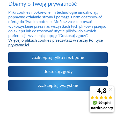
Moje konto
Dbamy o Twoją prywatność
Pliki cookies i pokrewne im technologie umożliwiają
poprawne działanie strony i pomagają nam dostosować
O firmie
ofertę do Twoich potrzeb. Możesz zaakceptować
wykorzystanie przez nas wszystkich tych plików i przejść
do sklepu lub dostosować użycie plików do swoich
Kontakt
preferencji, wybierając opcję "Dostosuj zgody".
Więcej o plikach cookies przeczytasz w naszej Polityce
prywatności.
zaakceptuj tylko niezbędne
pokaż pełną wersję strony
Sklep internetowy Shoper.pl
dostosuj zgody
zaakceptuj wszystkie