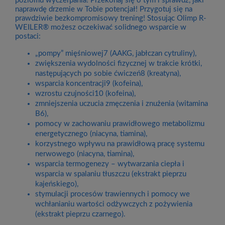
poziomu wyczerpania! Przekonaj się o tym i sprawdź, jaki
naprawdę drzemie w Tobie potencjał! Przygotuj się na
prawdziwie bezkompromisowy trening! Stosując Olimp R-
WEILER® możesz oczekiwać solidnego wsparcie w
postaci:
„pompy” mięśniowej7 (AAKG, jabłczan cytruliny),
zwiększenia wydolności fizycznej w trakcie krótki,
następujących po sobie ćwiczeń8 (kreatyna),
wsparcia koncentracji9 (kofeina),
wzrostu czujności10 (kofeina),
zmniejszenia uczucia zmęczenia i znużenia (witamina
B6),
pomocy w zachowaniu prawidłowego metabolizmu
energetycznego (niacyna, tiamina),
korzystnego wpływu na prawidłową pracę systemu
nerwowego (niacyna, tiamina),
wsparcia termogenezy – wytwarzania ciepła i
wsparcia w spalaniu tłuszczu (ekstrakt pieprzu
kajeńskiego),
stymulacji procesów trawiennych i pomocy we
wchłanianiu wartości odżywczych z pożywienia
(ekstrakt pieprzu czarnego).