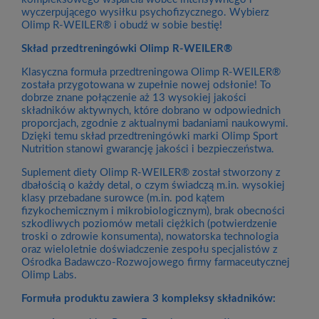
wyczerpującego wysiłku psychofizycznego. Wybierz
Olimp R-WEILER® i obudź w sobie bestię!
Skład przedtreningówki Olimp R-WEILER®
Klasyczna formuła przedtreningowa Olimp R-WEILER®
została przygotowana w zupełnie nowej odsłonie! To
dobrze znane połączenie aż 13 wysokiej jakości
składników aktywnych, które dobrano w odpowiednich
proporcjach, zgodnie z aktualnymi badaniami naukowymi.
Dzięki temu skład przedtreningówki marki Olimp Sport
Nutrition stanowi gwarancję jakości i bezpieczeństwa.
Suplement diety Olimp R-WEILER® został stworzony z
dbałością o każdy detal, o czym świadczą m.in. wysokiej
klasy przebadane surowce (m.in. pod kątem
fizykochemicznym i mikrobiologicznym), brak obecności
szkodliwych poziomów metali ciężkich (potwierdzenie
troski o zdrowie konsumenta), nowatorska technologia
oraz wieloletnie doświadczenie zespołu specjalistów z
Ośrodka Badawczo-Rozwojowego firmy farmaceutycznej
Olimp Labs.
Formuła produktu zawiera 3 kompleksy składników: