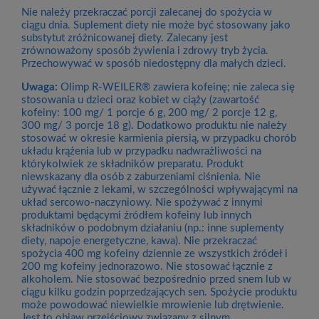
Nie należy przekraczać porcji zalecanej do spożycia w
ciągu dnia. Suplement diety nie może być stosowany jako
substytut zróżnicowanej diety. Zalecany jest
zrównoważony sposób żywienia i zdrowy tryb życia.
Przechowywać w sposób niedostępny dla małych dzieci.
Uwaga:
Olimp R-WEILER® zawiera kofeinę; nie zaleca się
stosowania u dzieci oraz kobiet w ciąży (zawartość
kofeiny: 100 mg/ 1 porcje 6 g, 200 mg/ 2 porcje 12 g,
300 mg/ 3 porcje 18 g). Dodatkowo produktu nie należy
stosować w okresie karmienia piersią, w przypadku chorób
układu krążenia lub w przypadku nadwrażliwości na
którykolwiek ze składników preparatu. Produkt
niewskazany dla osób z zaburzeniami ciśnienia. Nie
używać łącznie z lekami, w szczególności wpływającymi na
układ sercowo-naczyniowy. Nie spożywać z innymi
produktami będącymi źródłem kofeiny lub innych
składników o podobnym działaniu (np.: inne suplementy
diety, napoje energetyczne, kawa). Nie przekraczać
spożycia 400 mg kofeiny dziennie ze wszystkich źródeł i
200 mg kofeiny jednorazowo. Nie stosować łącznie z
alkoholem. Nie stosować bezpośrednio przed snem lub w
ciągu kilku godzin poprzedzających sen. Spożycie produktu
może powodować niewielkie mrowienie lub drętwienie.
Jest to objaw przejściowy związany z silnym