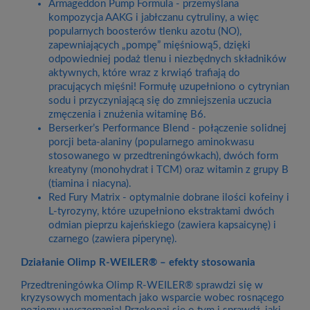
Armageddon Pump Formula - przemyślana
kompozycja AAKG i jabłczanu cytruliny, a więc
popularnych boosterów tlenku azotu (NO),
zapewniających „pompę” mięśniową5, dzięki
odpowiedniej podaż tlenu i niezbędnych składników
aktywnych, które wraz z krwią6 trafiają do
pracujących mięśni! Formułę uzupełniono o cytrynian
sodu i przyczyniającą się do zmniejszenia uczucia
zmęczenia i znużenia witaminę B6.
Berserker’s Performance Blend - połączenie solidnej
porcji beta-alaniny (popularnego aminokwasu
stosowanego w przedtreningówkach), dwóch form
kreatyny (monohydrat i TCM) oraz witamin z grupy B
(tiamina i niacyna).
Red Fury Matrix - optymalnie dobrane ilości kofeiny i
L-tyrozyny, które uzupełniono ekstraktami dwóch
odmian pieprzu kajeńskiego (zawiera kapsaicynę) i
czarnego (zawiera piperynę).
Działanie Olimp R-WEILER® – efekty stosowania
Przedtreningówka Olimp R-WEILER® sprawdzi się w
kryzysowych momentach jako wsparcie wobec rosnącego