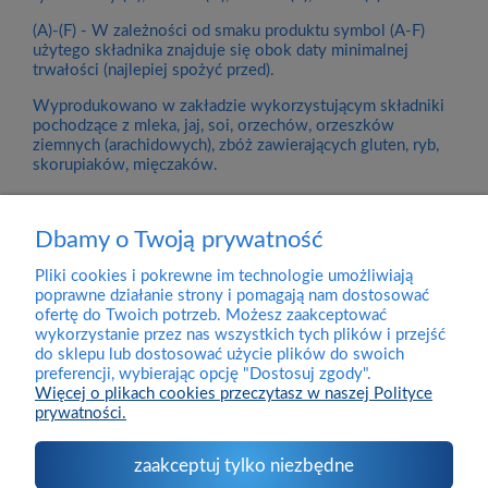
(A)-(F) - W zależności od smaku produktu symbol (A-F)
użytego składnika znajduje się obok daty minimalnej
trwałości (najlepiej spożyć przed).
Wyprodukowano w zakładzie wykorzystującym składniki
pochodzące z mleka, jaj, soi, orzechów, orzeszków
ziemnych (arachidowych), zbóż zawierających gluten, ryb,
skorupiaków, mięczaków.
Dbamy o Twoją prywatność
Pliki cookies i pokrewne im technologie umożliwiają
Dostawa
poprawne działanie strony i pomagają nam dostosować
ofertę do Twoich potrzeb. Możesz zaakceptować
wykorzystanie przez nas wszystkich tych plików i przejść
Pomoc
do sklepu lub dostosować użycie plików do swoich
preferencji, wybierając opcję "Dostosuj zgody".
Więcej o plikach cookies przeczytasz w naszej Polityce
prywatności.
Moje konto
zaakceptuj tylko niezbędne