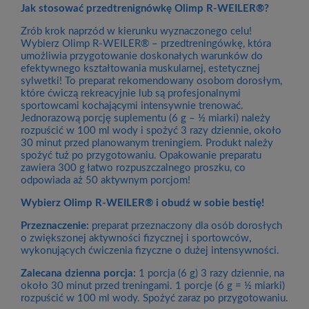
Jak stosować przedtrenignówkę Olimp R-WEILER®?
Zrób krok naprzód w kierunku wyznaczonego celu!
Wybierz Olimp R-WEILER® – przedtreningówkę, która
umożliwia przygotowanie doskonałych warunków do
efektywnego kształtowania muskularnej, estetycznej
sylwetki! To preparat rekomendowany osobom dorosłym,
które ćwiczą rekreacyjnie lub są profesjonalnymi
sportowcami kochającymi intensywnie trenować.
Jednorazową porcję suplementu (6 g – ½ miarki) należy
rozpuścić w 100 ml wody i spożyć 3 razy dziennie, około
30 minut przed planowanym treningiem. Produkt należy
spożyć tuż po przygotowaniu. Opakowanie preparatu
zawiera 300 g łatwo rozpuszczalnego proszku, co
odpowiada aż 50 aktywnym porcjom!
Wybierz Olimp R-WEILER® i obudź w sobie bestię!
Przeznaczenie:
preparat przeznaczony dla osób dorosłych
o zwiększonej aktywności fizycznej i sportowców,
wykonujących ćwiczenia fizyczne o dużej intensywności.
Zalecana dzienna porcja:
1 porcja (6 g) 3 razy dziennie, na
około 30 minut przed treningami. 1 porcje (6 g = ½ miarki)
rozpuścić w 100 ml wody. Spożyć zaraz po przygotowaniu.