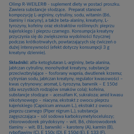
Olimp R-WEILER® - suplement diety w postaci proszku.
Zawiera substancje słodzące. Preparat stanowi
kompozycję L-argininy, cytruliny, sodu, witamin (B6,
tiaminy i niacyny), a także beta-alaniny, kreatyny, L-
tyrozyny, kofeiny oraz ekstraktów roślinnych: pieprzu
kajeńskiego i pieprzu czarnego. Konsumpcja kreatyny
przyczynia się do zwiększenia wydolności fizycznej
podczas krótkotrwałych, powtarzających się ćwiczeń o
dużej intensywności (efekt dotyczy konsumpcji 3 g
kreatyny dziennie).
Składniki:
alfa-ketoglutaran L-argininy, beta-alanina,
jabłczan cytruliny, monohydrat kreatyny, substancje
przeciwzbrylające – fosforany wapnia, dwutlenek krzemu;
cytrynian sodu, jabłczan kreatyny, regulator kwasowości –
kwas cytrynowy; aromat, L-tyrozyna, barwnik – E 150d
(dla wszystkich rodzajów smaków cola); kofeina,
substancje słodzące – acesulfam K, sukraloza; amid kwasu
nikotynowego – niacyna, ekstrakt z owocu pieprzu
kajeńskiego (Capsicum annuum L.), ekstrakt z owocu
pieprzu czarnego (Piper nigrum L.), substancja
zagęszczająca – sól sodowa karboksymetylocelulozy;
chlorowodorek pirydoksyny – wit. B6, chlorowodorek
tiaminy – wit. B1, barwniki – karoteny (A), karmin (B),
ryboflawiny (C), E 150c (D), E 150d (E), E 133 (F).