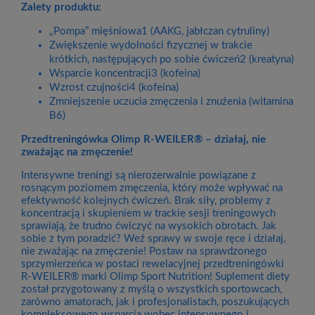
Zalety produktu:
„Pompa” mięśniowa1 (AAKG, jabłczan cytruliny)
Zwiększenie wydolności fizycznej w trakcie
krótkich, następujących po sobie ćwiczeń2 (kreatyna)
Wsparcie koncentracji3 (kofeina)
Wzrost czujności4 (kofeina)
Zmniejszenie uczucia zmęczenia i znużenia (witamina
B6)
Przedtreningówka Olimp R-WEILER® – działaj, nie
zważając na zmęczenie!
Intensywne treningi są nierozerwalnie powiązane z
rosnącym poziomem zmęczenia, który może wpływać na
efektywność kolejnych ćwiczeń. Brak siły, problemy z
koncentracją i skupieniem w trackie sesji treningowych
sprawiają, że trudno ćwiczyć na wysokich obrotach. Jak
sobie z tym poradzić? Weź sprawy w swoje ręce i działaj,
nie zważając na zmęczenie! Postaw na sprawdzonego
sprzymierzeńca w postaci rewelacyjnej przedtreningówki
R-WEILER® marki Olimp Sport Nutrition! Suplement diety
został przygotowany z myślą o wszystkich sportowcach,
zarówno amatorach, jak i profesjonalistach, poszukujących
kompleksowego wsparcia wobec intensywnego i