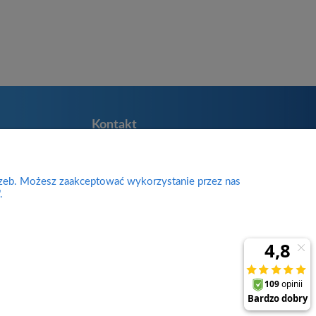
Kontakt
Divine Body
Zakładników 38
ie
rzeb. Możesz zaakceptować wykorzystanie przez nas
98-200 Sieradz
.
woj. łódzkie
sklep@divinebody.pl
biuro@divinebody.pl
727-537-672