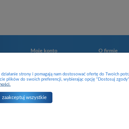
Moje konto
O firmie
Twoje zamówienia
Kontakt
Program lojalnościowy
Informacje o firm
e działanie strony i pomagają nam dostosować ofertę do Twoich pot
Przechowalnia
Zwroty
cie plików do swoich preferencji, wybierając opcję "Dostosuj zgody"
ności.
Ustawienia konta
Reklamacje
Blog
zaakceptuj wszystkie
Sklep internetowy Shoper.pl