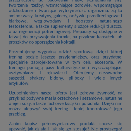
przeznaczone do budowania masy, wzmacniania siły,
tworzenia rzeźby, wzmacniające zdrowie, wspomagające
odchudzanie i tworzące wytrzymałość organizmu. Są to
aminokwasy, kreatyny, gainery, odżywki przedtreningowe i
białkowe, węglowodany i boostery naturalnego
testosteronu, a także suplementy służące redukcji tłuszczu
oraz regeneracji potreningowej. Preparaty są dostępne w
łatwej do przyswojenia formie, na przykład kapsułek lub
proszków do sporządzenia koktajli.
Prezentujemy wygodną odzież sportową, dzięki której
trening będzie jeszcze przyjemniejszy, oraz przydatne,
specjalnie zaprojektowane w tym celu akcesoria. W
treningu pomogą pasy kulturystyczne i wyszczuplające,
usztywniacze i rękawiczki. Oferujemy niezawodne
saszetki, shakery, bidony, pillboxy i wiele innych
artykułów.
Uzupełnieniem naszej oferty jest zdrowa żywność, na
przykład pożywne masła orzechowe i sezamowe, naturalne
oleje i sosy, a także fachowe książki i poradniki. Dzięki nim
można ulepszyć swój trening i lepiej kontrolować jego
przebieg.
Zanim kupisz pełnowymiarowy produkt chcesz się
upewnić, jak działa i jak się go stosuje? Nic prostszego!