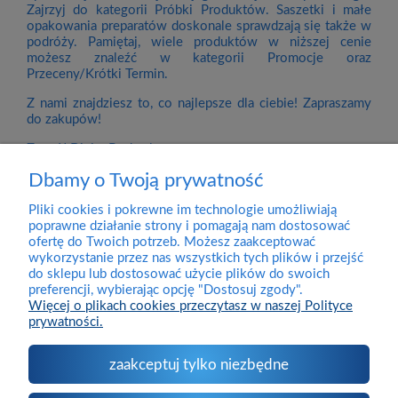
Zajrzyj do kategorii Próbki Produktów. Saszetki i małe
opakowania preparatów doskonale sprawdzają się także w
podróży. Pamiętaj, wiele produktów w niższej cenie
możesz znaleźć w kategorii Promocje oraz
Przeceny/Krótki Termin.
Z nami znajdziesz to, co najlepsze dla ciebie! Zapraszamy
do zakupów!
Zespół DivineBody.pl
Dbamy o Twoją prywatność
Pliki cookies i pokrewne im technologie umożliwiają
Dostawa
poprawne działanie strony i pomagają nam dostosować
ofertę do Twoich potrzeb. Możesz zaakceptować
wykorzystanie przez nas wszystkich tych plików i przejść
Pomoc
do sklepu lub dostosować użycie plików do swoich
preferencji, wybierając opcję "Dostosuj zgody".
Więcej o plikach cookies przeczytasz w naszej Polityce
prywatności.
Moje konto
zaakceptuj tylko niezbędne
O firmie