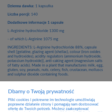
Dzienna dawka:
1 kapsułka
Liczba porcji:
140
Dodatkowe informacje
1 capsule
L-Arginine hydrochloride 1300 mg
- of which L-Arginine 1075 mg
INGREDIENTS: L-Arginine hydrochloride 88%, capsule
shell [gelatine, glazing agent (shellac), colour (iron oxides
and hydroxides), acidity regulators (ammonium hydroxide,
potassium hydroxide)], anti-caking agent (magnesium salts
of fatty acids). Made in a plant that manufactures milk, egg,
gluten, soy, peanuts, nuts, celery, fish, crustacean, molluscs
and sulphur dioxide containing foods.
Dbamy o Twoją prywatność
Pliki cookies i pokrewne im technologie umożliwiają
Dostawa
poprawne działanie strony i pomagają nam dostosować
ofertę do Twoich potrzeb. Możesz zaakceptować