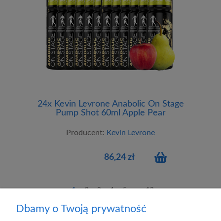
24x Kevin Levrone Anabolic On Stage
Pump Shot 60ml Apple Pear
Producent:
Kevin Levrone
86,24 zł
1
2
3
4
5
...
13
Dbamy o Twoją prywatność