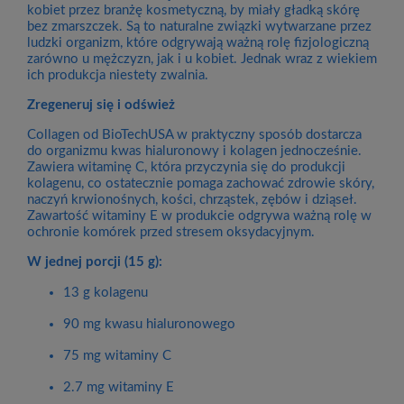
kobiet przez branżę kosmetyczną, by miały gładką skórę
bez zmarszczek. Są to naturalne związki wytwarzane przez
ludzki organizm, które odgrywają ważną rolę fizjologiczną
zarówno u mężczyzn, jak i u kobiet. Jednak wraz z wiekiem
ich produkcja niestety zwalnia.
Zregeneruj się i odśwież
Collagen od BioTechUSA w praktyczny sposób dostarcza
do organizmu kwas hialuronowy i kolagen jednocześnie.
Zawiera witaminę C, która przyczynia się do produkcji
kolagenu, co ostatecznie pomaga zachować zdrowie skóry,
naczyń krwionośnych, kości, chrząstek, zębów i dziąseł.
Zawartość witaminy E w produkcie odgrywa ważną rolę w
ochronie komórek przed stresem oksydacyjnym.
W jednej porcji (15 g):
13 g kolagenu
90 mg kwasu hialuronowego
75 mg witaminy C
2.7 mg witaminy E