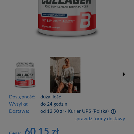
Dostępność:
duża ilość
Wysyłka:
do 24 godzin
Dostawa:
od 12,90 zł
- Kurier UPS
(Polska)
Cena nie zawiera ewentualnych kosztów
sprawdź formy dostawy
płatności
60,15 zł
Cena: