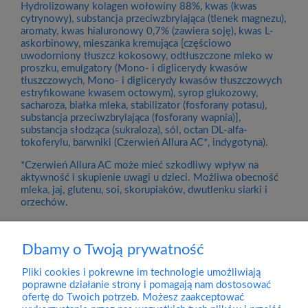
Hydrolizowany kolagen wołowiny 88%, kwas (kwas
cytrynowy), substancja przeciwzbrylająca (tlenek magnezu),
aromaty, kwas hialuronowy 0,7% (zawiera soję), kwas L-
askorbinowy, mieszanka kremująca [częściowo
uwodorniony tłuszcz kokosowy, odtłuszczone mleko w
proszku, emulgatory (Mono- i diglicerydy kwasów
tłuszczowych, Mono- i diglicerydy kwasów tłuszczowych
estryfikowane kwasem octowym), syrop glukozowy,
sacharoza, białka mleka, stabilizator (fosforany potasu),
substancja przeciwzbrylająca (fosforany wapnia)],
substancja słodząca (sukraloza), sól, octan DL-alfa-
tokoferylu, barwniki (Czerwień Allura AC*, indygotyna).
*Czerwień Allura AC może mieć szkodliwy wpływ na
aktywność i skupienie uwagi u dzieci. Możliwa obecność
mleka, jaj, glutenu, soi, skorupiaków, dwutlenku siarki i
orzechów.
Dbamy o Twoją prywatność
Pliki cookies i pokrewne im technologie umożliwiają
Dostawa
poprawne działanie strony i pomagają nam dostosować
ofertę do Twoich potrzeb. Możesz zaakceptować