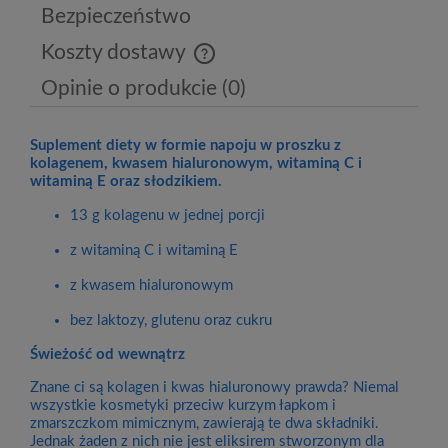
Bezpieczeństwo
Koszty dostawy
Cena nie zawiera ewentualnych kosztów płatności
Opinie o produkcie (0)
Suplement diety w formie napoju w proszku z
kolagenem, kwasem hialuronowym, witaminą C i
witaminą E oraz słodzikiem.
13 g kolagenu w jednej porcji
z witaminą C i witaminą E
z kwasem hialuronowym
bez laktozy, glutenu oraz cukru
Świeżość od wewnątrz
Znane ci są kolagen i kwas hialuronowy prawda? Niemal
wszystkie kosmetyki przeciw kurzym łapkom i
zmarszczkom mimicznym, zawierają te dwa składniki.
Jednak żaden z nich nie jest eliksirem stworzonym dla