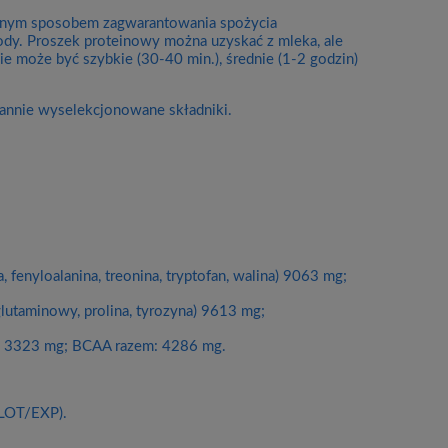
ecznym sposobem zagwarantowania spożycia
wody. Proszek proteinowy można uzyskać z mleka, ale
ie może być szybkie (30-40 min.), średnie (1-2 godzin)
rannie wyselekcjonowane składniki.
 fenyloalanina, treonina, tryptofan, walina) 9063 mg;
glutaminowy, prolina, tyrozyna) 9613 mg;
na) 3323 mg; BCAA razem: 4286 mg.
(LOT/EXP).