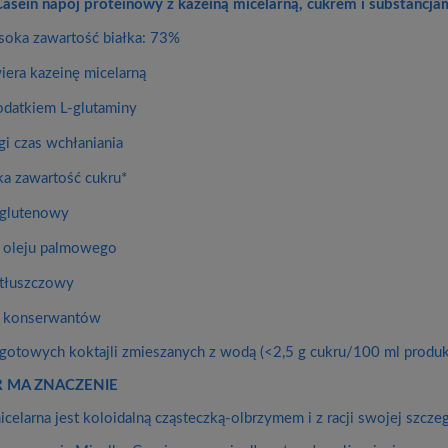
Casein napój proteinowy z kazeiną micelarną, cukrem i substancj
oka zawartość białka: 73%
iera kazeinę micelarną
odatkiem L-glutaminy
gi czas wchłaniania
ka zawartość cukru*
glutenowy
 oleju palmowego
tłuszczowy
 konserwantów
gotowych koktajli zmieszanych z wodą (<2,5 g cukru/100 ml produk
 MA ZNACZENIE
icelarna jest koloidalną cząsteczką-olbrzymem i z racji swojej szcze