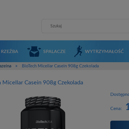
RZEŹBA
SPALACZE
WYTRZYMAŁOŚĆ
»
azeina
BioTech Micellar Casein 908g Czekolada
 Micellar Casein 908g Czekolada
Dostępno
Cena: