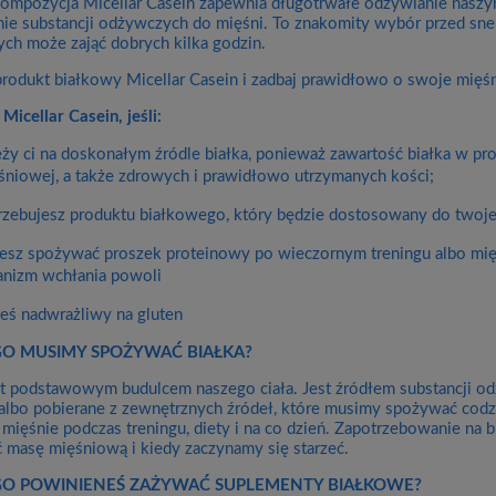
ompozycja Micellar Casein zapewnia długotrwałe odżywianie naszy
nie substancji odżywczych do mięśni. To znakomity wybór przed sne
ch może zająć dobrych kilka godzin.
rodukt białkowy Micellar Casein i zadbaj prawidłowo o swoje mięśn
Micellar Casein, jeśli:
eży ci na doskonałym źródle białka, ponieważ zawartość białka w pr
śniowej, a także zdrowych i prawidłowo utrzymanych kości;
rzebujesz produktu białkowego, który będzie dostosowany do twojej
esz spożywać proszek proteinowy po wieczornym treningu albo mię
anizm wchłania powoli
teś nadwrażliwy na gluten
O MUSIMY SPOŻYWAĆ BIAŁKA?
st podstawowym budulcem naszego ciała. Jest źródłem substancji 
albo pobierane z zewnętrznych źródeł, które musimy spożywać cod
mięśnie podczas treningu, diety i na co dzień. Zapotrzebowanie na bi
 masę mięśniową i kiedy zaczynamy się starzeć.
O POWINIENEŚ ZAŻYWAĆ SUPLEMENTY BIAŁKOWE?