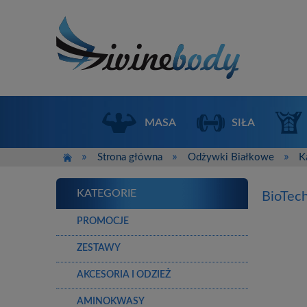
MASA
SIŁA
»
»
»
Strona główna
Odżywki Białkowe
K
KATEGORIE
BioTech
PROMOCJE
ZESTAWY
AKCESORIA I ODZIEŻ
AMINOKWASY