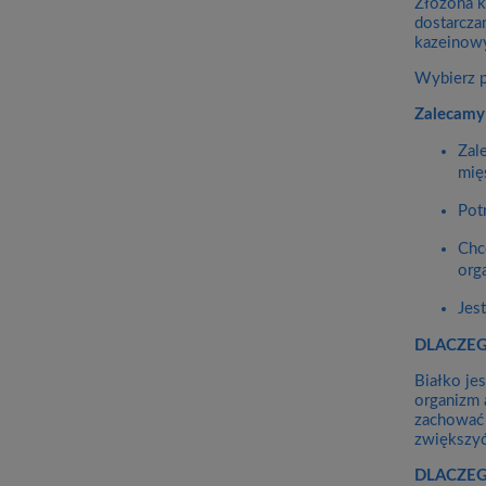
Złożona k
dostarcza
kazeinowy
Wybierz p
Zalecamy 
Zal
mię
Pot
Chc
org
Jes
DLACZEG
Białko je
organizm 
zachować 
zwiększyć
DLACZEG