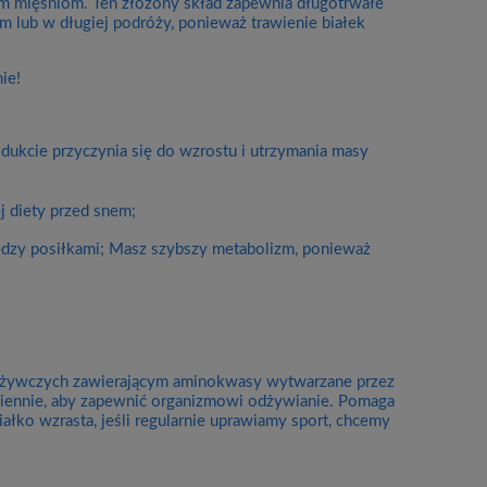
m mięśniom. Ten złożony skład zapewnia długotrwałe
m lub w długiej podróży, ponieważ trawienie białek
ie!
odukcie przyczynia się do wzrostu i utrzymania masy
 diety przed snem;
dzy posiłkami; Masz szybszy metabolizm, ponieważ
odżywczych zawierającym aminokwasy wytwarzane przez
ziennie, aby zapewnić organizmowi odżywianie. Pomaga
ałko wzrasta, jeśli regularnie uprawiamy sport, chcemy