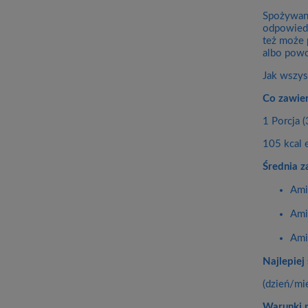
Spożywani
odpowiedn
też może 
albo powo
Jak wszys
Co zawier
1 Porcja (
105 kcal 
Średnia z
Ami
Ami
Ami
Najlepiej
(dzień/mi
Warunki 