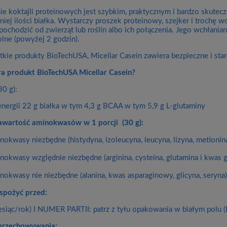
e koktajli proteinowych jest szybkim, praktycznym i bardzo skut
iej ilości białka. Wystarczy proszek proteinowy, szejker i trochę 
pochodzić od zwierząt lub roślin albo ich połączenia. Jego wchłanian
lne (powyżej 2 godzin).
tkie produkty BioTechUSA, Micellar Casein zawiera bezpieczne i sta
a produkt BioTechUSA Micellar Casein?
30 g):
energii 22 g białka w tym 4,3 g BCAA w tym 5,9 g L-glutaminy
awartość aminokwasów w 1 porcji (30 g):
nokwasy niezbędne (histydyna, izoleucyna, leucyna, lizyna, metionina,
nokwasy względnie niezbędne (arginina, cysteina, glutamina i kwas 
nokwasy nie niezbędne (alanina, kwas asparaginowy, glicyna, sery
 spożyć przed:
esiąc/rok) I NUMER PARTII: patrz z tyłu opakowania w białym polu 
przechowywania: