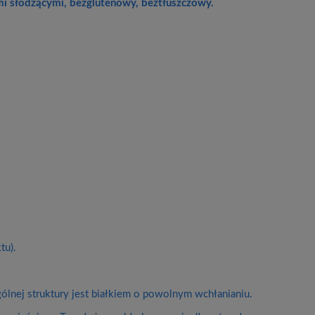
ami słodzącymi, bezglutenowy, beztłuszczowy.
tu).
gólnej struktury jest białkiem o powolnym wchłanianiu.