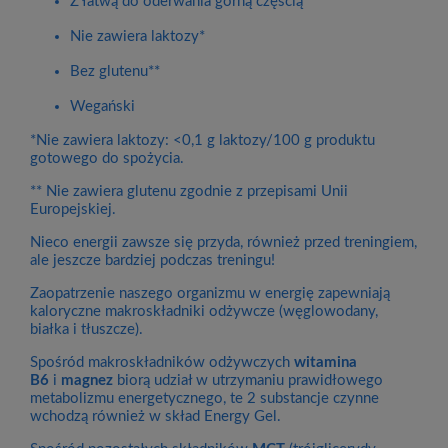
Z łatwą do oderwania górną częścią
Nie zawiera laktozy*
Bez glutenu**
Wegański
*Nie zawiera laktozy: <0,1 g laktozy/100 g produktu
gotowego do spożycia.
** Nie zawiera glutenu zgodnie z przepisami Unii
Europejskiej.
Nieco energii zawsze się przyda, również przed treningiem,
ale jeszcze bardziej podczas treningu!
Zaopatrzenie naszego organizmu w energię zapewniają
kaloryczne makroskładniki odżywcze (węglowodany,
białka i tłuszcze).
Spośród makroskładników odżywczych
witamina
B6
i
magnez
biorą udział w utrzymaniu prawidłowego
metabolizmu energetycznego, te 2 substancje czynne
wchodzą również w skład Energy Gel.