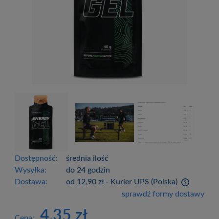
Dostępność:
średnia ilość
Wysyłka:
do 24 godzin
Dostawa:
od 12,90 zł
- Kurier UPS
(Polska)
Cena nie zawiera ewentualnych kosztów
sprawdź formy dostawy
płatności
4,35 zł
Cena: