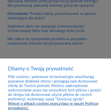
Spożywaj dziennie jedną porcję (40 g) podczas treningu.
Nie przekraczaj zalecanej dziennej porcji do spożycia!
Ostrzeżenia:
Produkt należy przechowywać w sposób
niedostępny dla dzieci!
Suplement diety nie zastępuje zrównoważonej i
zróżnicowanej diety oraz zdrowego trybu życia.
Nie zaleca się spożywania produktu w przypadku
rozpoznanej choroby lub przyjmowania leków!
Dbamy o Twoją prywatność
Pliki cookies i pokrewne im technologie umożliwiają
Dostawa
poprawne działanie strony i pomagają nam dostosować
ofertę do Twoich potrzeb. Możesz zaakceptować
wykorzystanie przez nas wszystkich tych plików i przejść
Pomoc
do sklepu lub dostosować użycie plików do swoich
preferencji, wybierając opcję "Dostosuj zgody".
Więcej o plikach cookies przeczytasz w naszej Polityce
prywatności.
Moje konto