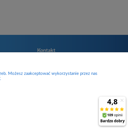
Kontakt
Divine Body
Zakładników 38
ie
rzeb. Możesz zaakceptować wykorzystanie przez nas
98-200 Sieradz
.
woj. łódzkie
sklep@divinebody.pl
biuro@divinebody.pl
727-537-672