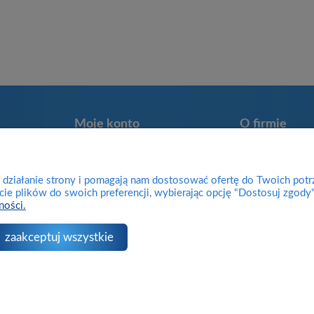
Moje konto
O firmie
Twoje zamówienia
Kontakt
Program lojalnościowy
Informacje o firm
e działanie strony i pomagają nam dostosować ofertę do Twoich pot
Przechowalnia
Zwroty
cie plików do swoich preferencji, wybierając opcję "Dostosuj zgody"
ności.
Ustawienia konta
Reklamacje
Blog
zaakceptuj wszystkie
Sklep internetowy Shoper.pl