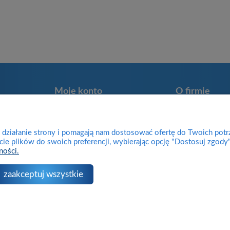
Moje konto
O firmie
Twoje zamówienia
Kontakt
Program lojalnościowy
Informacje o firm
e działanie strony i pomagają nam dostosować ofertę do Twoich pot
Przechowalnia
Zwroty
cie plików do swoich preferencji, wybierając opcję "Dostosuj zgody"
ności.
Ustawienia konta
Reklamacje
Blog
zaakceptuj wszystkie
Sklep internetowy Shoper.pl