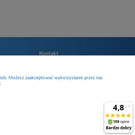
Kontakt
Divine Body
Zakładników 38
ie
rzeb. Możesz zaakceptować wykorzystanie przez nas
98-200 Sieradz
.
woj. łódzkie
sklep@divinebody.pl
biuro@divinebody.pl
727-537-672