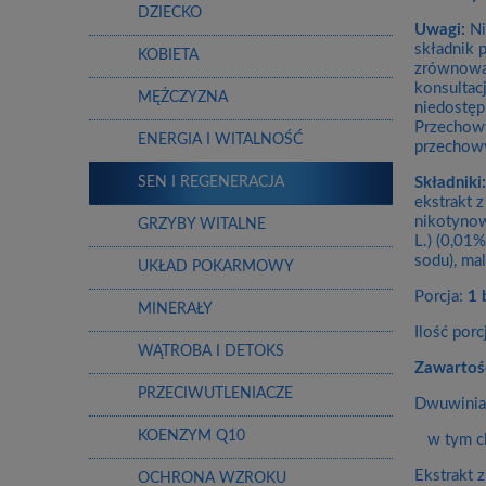
DZIECKO
Uwagi:
Ni
składnik 
KOBIETA
zrównoważ
konsultac
MĘŻCZYZNA
niedostęp
Przechowy
ENERGIA I WITALNOŚĆ
przechowy
Składniki:
SEN I REGENERACJA
ekstrakt z
nikotynow
GRZYBY WITALNE
L.) (0,01
sodu), ma
UKŁAD POKARMOWY
Porcja:
1 
MINERAŁY
Ilość por
WĄTROBA I DETOKS
Zawartoś
PRZECIWUTLENIACZE
Dwuwinia
KOENZYM Q10
w tym ch
Ekstrakt z
OCHRONA WZROKU