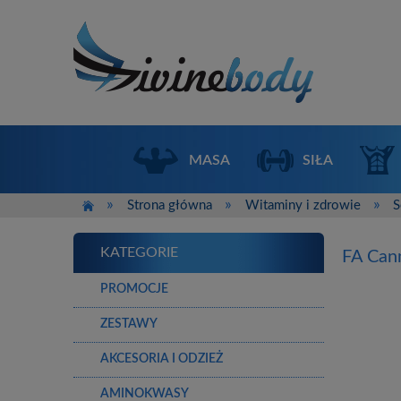
MASA
SIŁA
»
»
»
Strona główna
Witaminy i zdrowie
S
KATEGORIE
FA Cann
PROMOCJE
ZESTAWY
AKCESORIA I ODZIEŻ
AMINOKWASY