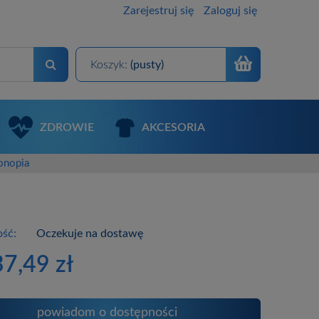
Zarejestruj się
Zaloguj się
Koszyk:
(pusty)
ZDROWIE
AKCESORIA
Konopia
ść:
Oczekuje na dostawę
37,49 zł
powiadom o dostępności