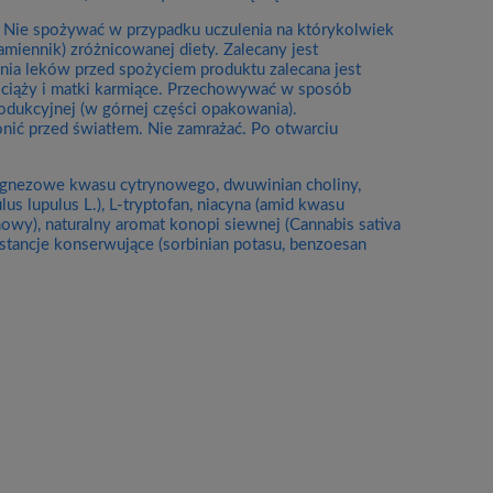
u. Nie spożywać w przypadku uczulenia na którykolwiek
miennik) zróżnicowanej diety. Zalecany jest
ia leków przed spożyciem produktu zalecana jest
 ciąży i matki karmiące. Przechowywać w sposób
rodukcyjnej (w górnej części opakowania).
ić przed światłem. Nie zamrażać. Po otwarciu
agnezowe kwasu cytrynowego, dwuwinian choliny,
ulus lupulus L.), L-tryptofan, niacyna (amid kwasu
wy), naturalny aromat konopi siewnej (Cannabis sativa
ubstancje konserwujące (sorbinian potasu, benzoesan