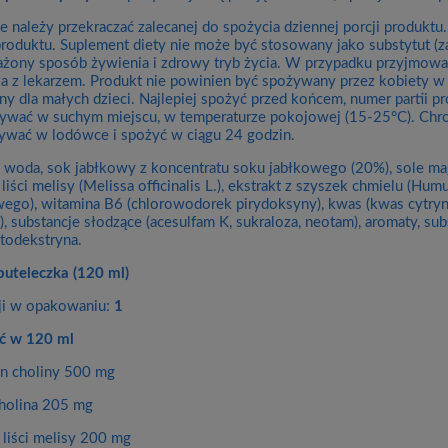
e należy przekraczać zalecanej do spożycia dziennej porcji produkt
produktu. Suplement diety nie może być stosowany jako substytut (za
ony sposób żywienia i zdrowy tryb życia. W przypadku przyjmowan
ja z lekarzem. Produkt nie powinien być spożywany przez kobiety w
ny dla małych dzieci. Najlepiej spożyć przed końcem, numer partii p
wać w suchym miejscu, w temperaturze pokojowej (15-25°C). Chron
wać w lodówce i spożyć w ciągu 24 godzin.
woda, sok jabłkowy z koncentratu soku jabłkowego (20%), sole m
 liści melisy (Melissa officinalis L.), ekstrakt z szyszek chmielu (Hum
ego), witamina B6 (chlorowodorek pirydoksyny), kwas (kwas cytryno
%), substancje słodzące (acesulfam K, sukraloza, neotam), aromaty, s
ltodekstryna.
buteleczka (120 ml)
cji w opakowaniu:
1
ć w 120 ml
n choliny 500 mg
olina 205 mg
 liści melisy 200 mg