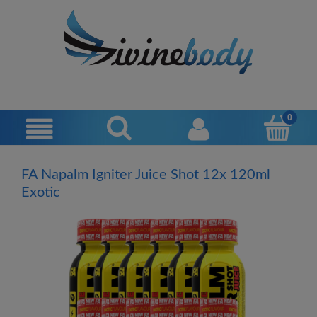
FA Napalm Igniter Juice Shot 12x 120ml
Exotic