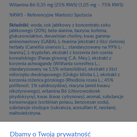
Witamina B6 0,35 mg (25% RWS) (1,05 mg – 75% RWS)
%RWS - Referencyjne Wartości Spożycia
Składniki:
woda, sok jabłkowy z koncentratu soku
jabłkowego (20%), beta-alanina, tauryna, kofeina,
glukuronolakton, dwuwinian choliny, kwas gamma-
aminomasłowy (GABA), L-teanina [ekstrakt z liści zielonej
herbaty (Camellia sinensis L.; standaryzowany na 99% L-
teaniny], L-tryptofan, ekstrakt z korzenia żeń-szenia
koreańskiego (Panax ginseng C.A. Mey.), ekstrakt z
korzenia ashwagandy (Withania somnifera L.;
standaryzowany na 1,5% witanolidów), ekstrakt z liści
miłorzębu dwuklapowego (Ginkgo biloba L.), ekstrakt z
korzenia różeńca górskiego (Rhodiola rosea L.; 45%
polifenoli; 1% salidrozydów), niacyna (amid kwasu
nikotynowego), witamina B6 (chlorowodorek
pirydoksyny), kwas (kwas cytrynowy), aromat, substancje
konserwujące (sorbinian potasu, benzoesan sodu),
substancje słodzące (sukraloza, acesulfam K, neotam),
maltodekstryna.
Dbamy o Twoją prywatność