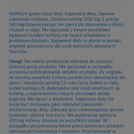
NAPALM Igniter Juice Shot. Suplement diety. Zawiera
substancje słodzące. Zawiera kofeinę (100 mg/1 porcja;
300 mg/dzienna porcja); nie zaleca się stosowania u dzieci
i kobiet w ciąży. Nie spożywać z innymi produktami
będacymi zródłem kofeiny lub innych składników o
podobnym działaniu. Suplement diety w płynie w postaci
ampułek przeznaczony dla osób dorosłych, aktywnych
fizycznie.
Uwagi:
Nie należy przekraczać zalecanej do spożycia
dziennej porcji produktu. Nie spożywać w przypadku
uczulenia na którykolwiek składnik produktu. Ze względu
na wysoką zawartość kofeiny produkt jest niewskazany dla
dzieci i młodzieży poniżej 16 roku życia, kobiet w ciąży,
kobiet karmiących, diabetyków oraz osób wrażliwych na
kofeinę, z nadciśnieniem i innymi chorobami układu
krążenia. Nie łączyć z alkoholem. Suplement diety nie
może być stosowany jako substytut (zamiennik)
zróżnicowanej diety. Zalecany jest zrównoważony sposób
żywienia i zdrowy tryb życia. Nie przekraczać spożycia
400 mg kofeiny dziennie ze wszystkich źródeł. W
przypadku przyjmowania leków przed spożyciem produktu
zalecana jest konsultacja z lekarzem. Przechowywać w