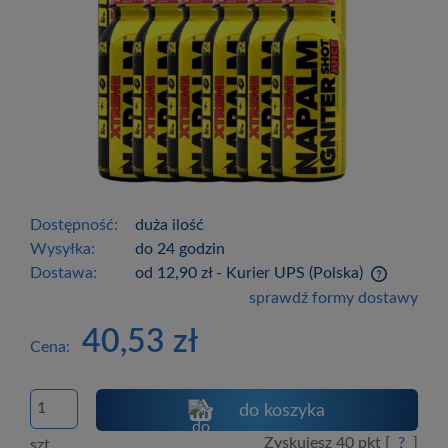
Dostępność:
duża ilość
Wysyłka:
do 24 godzin
Dostawa:
od 12,90 zł
- Kurier UPS
(Polska)
Cena nie zawiera ewentualnych kosztów
sprawdź formy dostawy
płatności
40,53 zł
Cena:
do koszyka
Zyskujesz
40
pkt [
?
]
szt.