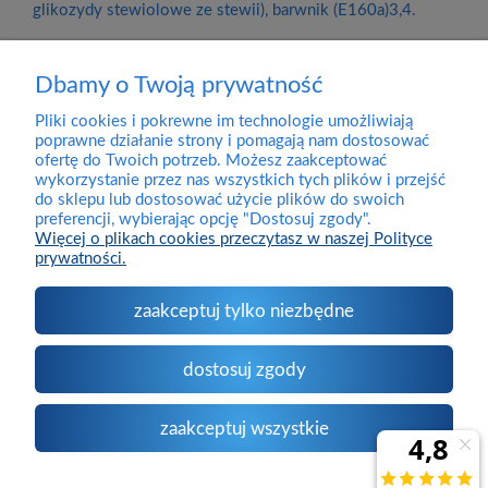
glikozydy stewiolowe ze stewii), barwnik (E160a)3,4.
Dbamy o Twoją prywatność
Pliki cookies i pokrewne im technologie umożliwiają
Dostawa
poprawne działanie strony i pomagają nam dostosować
ofertę do Twoich potrzeb. Możesz zaakceptować
wykorzystanie przez nas wszystkich tych plików i przejść
Pomoc
do sklepu lub dostosować użycie plików do swoich
preferencji, wybierając opcję "Dostosuj zgody".
Więcej o plikach cookies przeczytasz w naszej Polityce
prywatności.
Moje konto
zaakceptuj tylko niezbędne
O firmie
dostosuj zgody
Kontakt
zaakceptuj wszystkie