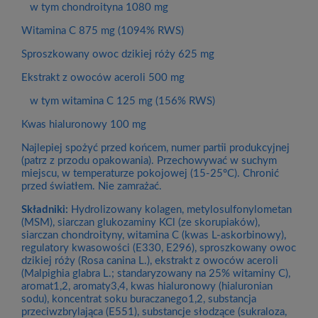
w tym chondroityna 1080 mg
Witamina C 875 mg (1094% RWS)
Sproszkowany owoc dzikiej róży 625 mg
Ekstrakt z owoców aceroli 500 mg
w tym witamina C 125 mg (156% RWS)
Kwas hialuronowy 100 mg
Najlepiej spożyć przed końcem, numer partii produkcyjnej
(patrz z przodu opakowania). Przechowywać w suchym
miejscu, w temperaturze pokojowej (15-25°C). Chronić
przed światłem. Nie zamrażać.
Składniki:
Hydrolizowany kolagen, metylosulfonylometan
(MSM), siarczan glukozaminy KCl (ze skorupiaków),
siarczan chondroityny, witamina C (kwas L-askorbinowy),
regulatory kwasowości (E330, E296), sproszkowany owoc
dzikiej róży (Rosa canina L.), ekstrakt z owoców aceroli
(Malpighia glabra L.; standaryzowany na 25% witaminy C),
aromat1,2, aromaty3,4, kwas hialuronowy (hialuronian
sodu), koncentrat soku buraczanego1,2, substancja
przeciwzbrylająca (E551), substancje słodzące (sukraloza,