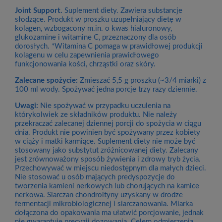
Joint Support.
Suplement diety. Zawiera substancje
słodzące. Produkt w proszku uzupełniający dietę w
kolagen, wzbogacony m.in. o kwas hialuronowy,
glukozamine i witamine C, przeznaczony dla osób
dorosłych. *Witamina C pomaga w prawidłowej produkcji
kolagenu w celu zapewnienia prawidłowego
funkcjonowania kości, chrząstki oraz skóry.
Zalecane spożycie:
Zmieszać 5,5 g proszku (~3/4 miarki) z
100 ml wody. Spożywać jedna porcje trzy razy dziennie.
Uwagi:
Nie spożywać w przypadku uczulenia na
którykolwiek ze składników produktu. Nie należy
przekraczać zalecanej dziennej porcji do spożycia w ciągu
dnia. Produkt nie powinien być spożywany przez kobiety
w ciąży i matki karmiące. Suplement diety nie może być
stosowany jako substytut zróżnicowanej diety. Zalecany
jest zrównoważony sposób żywienia i zdrowy tryb życia.
Przechowywać w miejscu niedostępnym dla małych dzieci.
Nie stosować u osób mających predyspozycje do
tworzenia kamieni nerkowych lub chorujących na kamice
nerkowa. Siarczan chondroityny uzyskany w drodze
fermentacji mikrobiologicznej i siarczanowania. Miarka
dołączona do opakowania ma ułatwić porcjowanie, jednak
nie gwarantuje precyzji dozowania. Celem odmierzenia