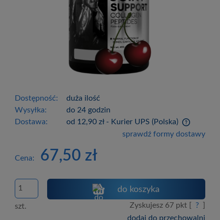
Dostępność:
duża ilość
Wysyłka:
do 24 godzin
Dostawa:
od 12,90 zł
- Kurier UPS
(Polska)
Cena nie zawiera ewentualnych kosztów
sprawdź formy dostawy
płatności
67,50 zł
Cena:
do koszyka
Zyskujesz
67
pkt [
?
]
szt.
dodaj do przechowalni