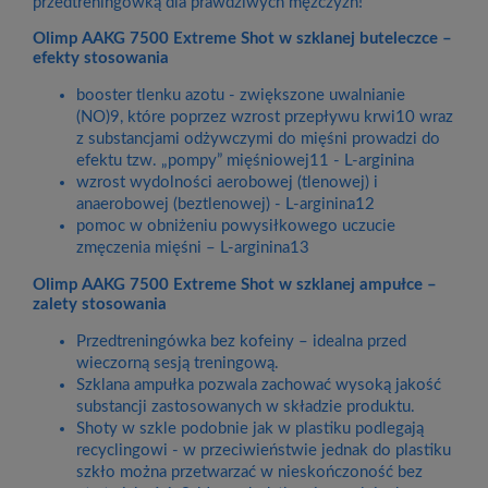
przedtreningówką dla prawdziwych mężczyzn!
Olimp AAKG 7500 Extreme Shot w szklanej buteleczce –
efekty stosowania
booster tlenku azotu - zwiększone uwalnianie
(NO)9, które poprzez wzrost przepływu krwi10 wraz
z substancjami odżywczymi do mięśni prowadzi do
efektu tzw. „pompy” mięśniowej11 - L-arginina
wzrost wydolności aerobowej (tlenowej) i
anaerobowej (beztlenowej) - L-arginina12
pomoc w obniżeniu powysiłkowego uczucie
zmęczenia mięśni – L-arginina13
Olimp AAKG 7500 Extreme Shot w szklanej ampułce –
zalety stosowania
Przedtreningówka bez kofeiny – idealna przed
wieczorną sesją treningową.
Szklana ampułka pozwala zachować wysoką jakość
substancji zastosowanych w składzie produktu.
Shoty w szkle podobnie jak w plastiku podlegają
recyclingowi - w przeciwieństwie jednak do plastiku
szkło można przetwarzać w nieskończoność bez