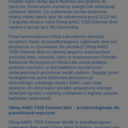
Produkt marki Olimp Sport Nutrition jest gotowy do
spożycia. Przed użycie wystarczy energicznie wstrząsnąć
szklanym shotem. Do suplementu została dołączona
miarka, której należy użyć do odmierzenia porcji (12,5 ml).
1 ampułka shota w szkle Olimp AAKG 7500 Extreme Shot
zawiera 2 porcje na 2 dni stosowania.
Firma farmaceutyczna Olimp Laboratories dołożyła
wszelkich starań, by przedtreningowy suplement diety był
bezpieczny w stosowaniu. Do produkcji Olimp AAKG
7500 Extreme Shot w szklanej ampułce wykorzystano
wysokiej klasy surowiec, który w nowoczesnym Ośrodku
Badawczo-Rozwojowym Olimp Labs został poddany
analizom czystości, w tym badaniom na obecności
niebezpiecznych poziomów metali ciężkich. Sięgając przed
treningiem lub przed zbliżeniem płciowym po
niewielkiego, szklanego shota z AAKG, masz więc
pewność, że otrzymujesz produkt sprawdzony, którego
skład jest zgodny z etykietą, a działanie L-argininy poparte
badaniami naukowymi!
Olimp AAKG 7500 Extreme Shot – przedtreningówka dla
prawdziwych mężczyzn!
Olimp AAKG 7500 Extreme Shot® to przedtreningowy
suplement diety marki Olimp Sport Nutrition przeznaczony