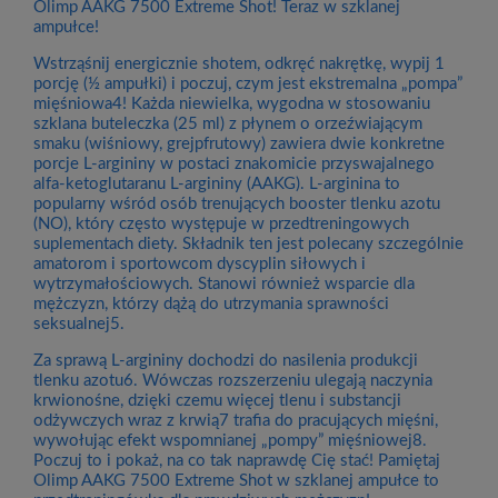
Olimp AAKG 7500 Extreme Shot! Teraz w szklanej
ampułce!
Wstrząśnij energicznie shotem, odkręć nakrętkę, wypij 1
porcję (½ ampułki) i poczuj, czym jest ekstremalna „pompa”
mięśniowa4! Każda niewielka, wygodna w stosowaniu
szklana buteleczka (25 ml) z płynem o orzeźwiającym
smaku (wiśniowy, grejpfrutowy) zawiera dwie konkretne
porcje L-argininy w postaci znakomicie przyswajalnego
alfa-ketoglutaranu L-argininy (AAKG). L-arginina to
popularny wśród osób trenujących booster tlenku azotu
(NO), który często występuje w przedtreningowych
suplementach diety. Składnik ten jest polecany szczególnie
amatorom i sportowcom dyscyplin siłowych i
wytrzymałościowych. Stanowi również wsparcie dla
mężczyzn, którzy dążą do utrzymania sprawności
seksualnej5.
Za sprawą L-argininy dochodzi do nasilenia produkcji
tlenku azotu6. Wówczas rozszerzeniu ulegają naczynia
krwionośne, dzięki czemu więcej tlenu i substancji
odżywczych wraz z krwią7 trafia do pracujących mięśni,
wywołując efekt wspomnianej „pompy” mięśniowej8.
Poczuj to i pokaż, na co tak naprawdę Cię stać! Pamiętaj
Olimp AAKG 7500 Extreme Shot w szklanej ampułce to