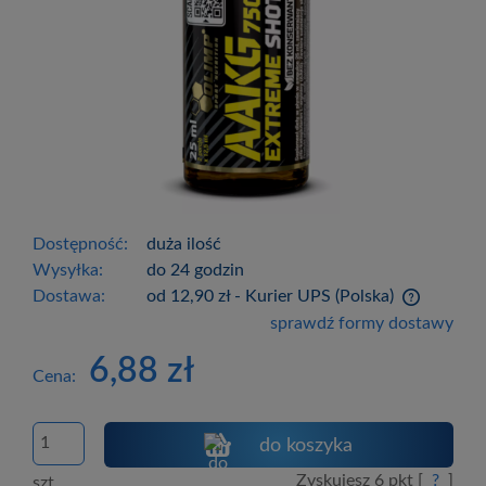
Dostępność:
duża ilość
Wysyłka:
do 24 godzin
Dostawa:
od 12,90 zł
- Kurier UPS
(Polska)
Cena nie zawiera ewentualnych kosztów
sprawdź formy dostawy
płatności
6,88 zł
Cena:
do koszyka
Zyskujesz
6
pkt [
?
]
szt.