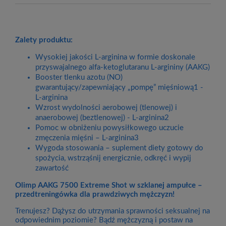
Zalety produktu:
Wysokiej jakości L-arginina w formie doskonale
przyswajalnego alfa-ketoglutaranu L-argininy (AAKG)
Booster tlenku azotu (NO)
gwarantujący/zapewniający „pompę” mięśniową1 -
L-arginina
Wzrost wydolności aerobowej (tlenowej) i
anaerobowej (beztlenowej) - L-arginina2
Pomoc w obniżeniu powysiłkowego uczucie
zmęczenia mięśni – L-arginina3
Wygoda stosowania – suplement diety gotowy do
spożycia, wstrząśnij energicznie, odkręć i wypij
zawartość
Olimp AAKG 7500 Extreme Shot w szklanej ampułce –
przedtreningówka dla prawdziwych mężczyzn!
Trenujesz? Dążysz do utrzymania sprawności seksualnej na
odpowiednim poziomie? Bądź mężczyzną i postaw na