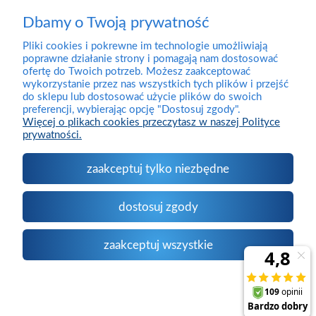
Dbamy o Twoją prywatność
Pliki cookies i pokrewne im technologie umożliwiają
Dostawa
poprawne działanie strony i pomagają nam dostosować
ofertę do Twoich potrzeb. Możesz zaakceptować
wykorzystanie przez nas wszystkich tych plików i przejść
Pomoc
do sklepu lub dostosować użycie plików do swoich
preferencji, wybierając opcję "Dostosuj zgody".
Więcej o plikach cookies przeczytasz w naszej Polityce
prywatności.
Moje konto
zaakceptuj tylko niezbędne
O firmie
dostosuj zgody
Kontakt
zaakceptuj wszystkie
pokaż pełną wersję strony