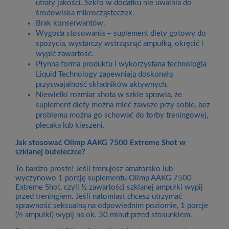
utraty jakości. Szkło w dodatku nie uwalnia do
środowiska mikrocząsteczek.
Brak konserwantów.
Wygoda stosowania – suplement diety gotowy do
spożycia, wystarczy wstrząsnąć ampułką, okręcić i
wypić zawartość.
Płynna forma produktu i wykorzystana technologia
Liquid Technology zapewniają doskonałą
przyswajalność składników aktywnych.
Niewielki rozmiar shota w szkle sprawia, że
suplement diety można mieć zawsze przy sobie, bez
problemu można go schować do torby treningowej,
plecaka lub kieszeni.
Jak stosować Olimp AAKG 7500 Extreme Shot w
szklanej buteleczce?
To bardzo proste! Jeśli trenujesz amatorsko lub
wyczynowo 1 porcję suplementu Olimp AAKG 7500
Extreme Shot, czyli ½ zawartości szklanej ampułki wypij
przed treningiem. Jeśli natomiast chcesz utrzymać
sprawność seksualną na odpowiednim poziomie, 1 porcje
(½ ampułki) wypij na ok. 30 minut przed stosunkiem.