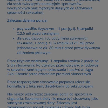
dla osób ćwiczących rekreacyjnie, sportowców
wyczynowych oraz mężczyzn dążących do utrzymania
sprawności seksualnej.
Zalecana dzienna porcja:
przy wysiłku fizycznym – 1 porcję, tj. ½ ampułki
(12,5 ml) przed treningiem;
dla osób dążących do utrzymania sprawności
seksualnej 1 porcję, tj. ½ ampułki (12,5 ml) przed
jednorazowo na ok. 30 minut przed przewidywanym
zbliżeniem płciowym
Przed użyciem wstrząsnąć. 1 ampułka zawiera 2 porcje na
2 dni stosowania. Po otwarciu przechowywać w lodówce
w szczelnie zamkniętym opakowaniu i spożyć w ciągu
24h. Chronić przed działaniem promieni słonecznych.
Przed rozpoczęciem stosowania preparatu zaleca się
konsultację z lekarzem, dietetykiem lub seksuologiem.
Nie należy przekraczać zalecanej porcji do spożycia w
ciągu dnia. Suplement diety nie może być stosowany jako
substytut zróżnicowanej diety. Zalecany jest
zrównoważony sposób żywienia i zdrowy tryb życia.