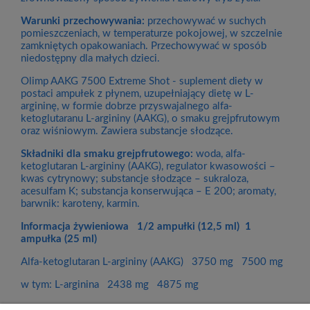
Warunki przechowywania:
przechowywać w suchych
pomieszczeniach, w temperaturze pokojowej, w szczelnie
zamkniętych opakowaniach. Przechowywać w sposób
niedostępny dla małych dzieci.
Olimp AAKG 7500 Extreme Shot - suplement diety w
postaci ampułek z płynem, uzupełniający dietę w L-
argininę, w formie dobrze przyswajalnego alfa-
ketoglutaranu L-argininy (AAKG), o smaku grejpfrutowym
oraz wiśniowym. Zawiera substancje słodzące.
Składniki dla smaku grejpfrutowego:
woda, alfa-
ketoglutaran L-argininy (AAKG), regulator kwasowości –
kwas cytrynowy; substancje słodzące – sukraloza,
acesulfam K; substancja konserwująca – E 200; aromaty,
barwnik: karoteny, karmin.
Informacja żywieniowa 1/2 ampułki (12,5 ml) 1
ampułka (25 ml)
Alfa-ketoglutaran L-argininy (AAKG) 3750 mg 7500 mg
w tym: L-arginina 2438 mg 4875 mg