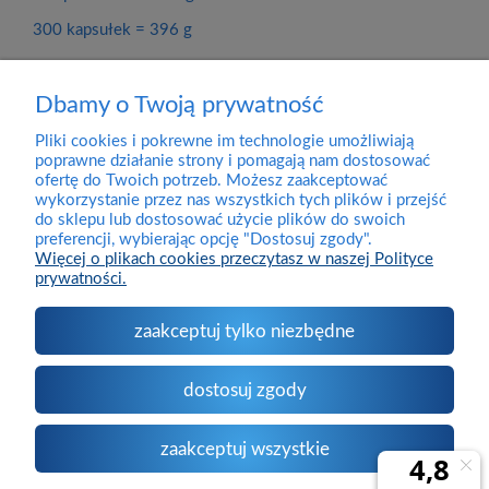
300 kapsułek = 396 g
Dbamy o Twoją prywatność
Pliki cookies i pokrewne im technologie umożliwiają
Dostawa
poprawne działanie strony i pomagają nam dostosować
ofertę do Twoich potrzeb. Możesz zaakceptować
wykorzystanie przez nas wszystkich tych plików i przejść
Pomoc
do sklepu lub dostosować użycie plików do swoich
preferencji, wybierając opcję "Dostosuj zgody".
Więcej o plikach cookies przeczytasz w naszej Polityce
prywatności.
Moje konto
zaakceptuj tylko niezbędne
O firmie
dostosuj zgody
Kontakt
zaakceptuj wszystkie