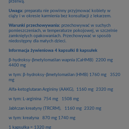
przerwą.
Uwaga:
preparatu nie powinny przyjmować kobiety w
ciąży i w okresie karmienia bez konsultacji z lekarzem.
Warunki przechowywania:
przechowywać w suchych
pomieszczeniach, w temperaturze pokojowej, w szczelnie
zamkniętych opakowaniach. Przechowywać w sposób
niedostępny dla małych dzieci.
Informacja żywieniowa 4 kapsułki 8 kapsułek
β-hydroksy-βmetylomaślan wapnia (CaHMB) 2200 mg
4400 mg
w tym: β-hydroksy-βmetylomaślan (HMB) 1760 mg 3520
mg
Alfa-ketoglutaran Argininy (AAKG), 1160 mg 2320 mg
w tym: L-arginina 754 mg 1508 mg
Jabłczan kreatyny (TRCRM), 1160 mg 2320 mg
w tym: kreatyna 870 mg 1740 mg
1 kapsułka = 1320 mg