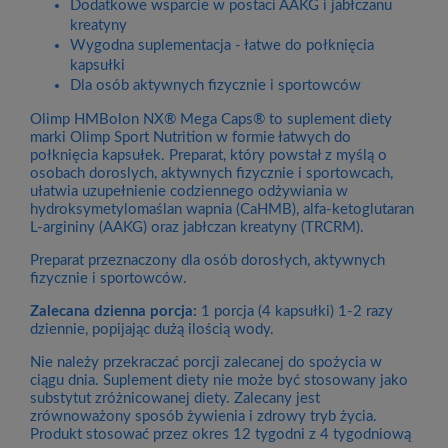
Dodatkowe wsparcie w postaci AAKG i jabłczanu
kreatyny
Wygodna suplementacja - łatwe do połknięcia
kapsułki
Dla osób aktywnych fizycznie i sportowców
Olimp HMBolon NX® Mega Caps® to suplement diety
marki Olimp Sport Nutrition w formie łatwych do
połknięcia kapsułek. Preparat, który powstał z myślą o
osobach doroslych, aktywnych fizycznie i sportowcach,
ułatwia uzupełnienie codziennego odżywiania w
hydroksymetylomaślan wapnia (CaHMB), alfa-ketoglutaran
L-argininy (AAKG) oraz jabłczan kreatyny (TRCRM).
Preparat przeznaczony dla osób dorosłych, aktywnych
fizycznie i sportowców.
Zalecana dzienna porcja:
1 porcja (4 kapsułki) 1-2 razy
dziennie, popijając dużą ilością wody.
Nie należy przekraczać porcji zalecanej do spożycia w
ciągu dnia. Suplement diety nie może być stosowany jako
substytut zróżnicowanej diety. Zalecany jest
zrównoważony sposób żywienia i zdrowy tryb życia.
Produkt stosować przez okres 12 tygodni z 4 tygodniową