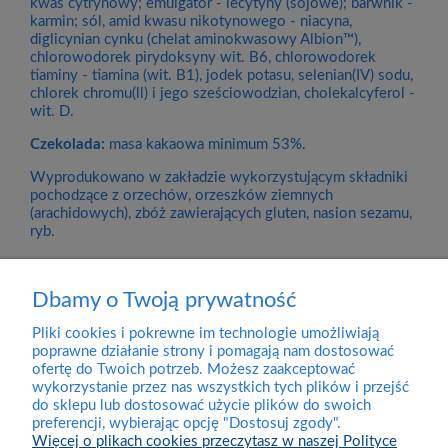
kwas cytrynowy; emulgator - lecytyny (sojowe); barwnik -
karmin; sól, amid kwasu nikotynowego - niacyna,
diglicynian cynku (chelat aminokwasowy Albion™),
chlorowodorek pirydoksyny wit. B6, chlorowodorek
tiaminy - tiamina (wit. B1), jodek potasu, selenian(IV) sodu,
chlorek chromu(ll) i jego sześciowodzian, cholekalcyferol -
wit. D.
Czekolada:
masa kakaowa minimum 53%.
Wyprodukowano w zakładzie wykorzystującym składniki
pochodzące z orzechów, orzeszków ziemnych
(arachidowych), zbóż zawierających gluten, nasion sezamu,
ryb.
Dbamy o Twoją prywatność
Pliki cookies i pokrewne im technologie umożliwiają
Dostawa
poprawne działanie strony i pomagają nam dostosować
ofertę do Twoich potrzeb. Możesz zaakceptować
wykorzystanie przez nas wszystkich tych plików i przejść
Pomoc
do sklepu lub dostosować użycie plików do swoich
preferencji, wybierając opcję "Dostosuj zgody".
Więcej o plikach cookies przeczytasz w naszej Polityce