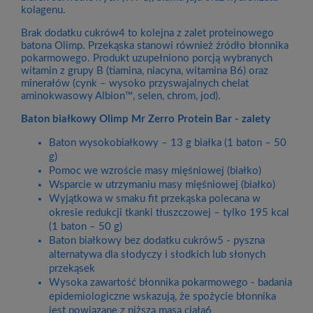
kolagenu.
Brak dodatku cukrów4 to kolejna z zalet proteinowego
batona Olimp. Przekąska stanowi również źródło błonnika
pokarmowego. Produkt uzupełniono porcją wybranych
witamin z grupy B (tiamina, niacyna, witamina B6) oraz
minerałów (cynk – wysoko przyswajalnych chelat
aminokwasowy Albion™, selen, chrom, jod).
Baton białkowy Olimp Mr Zerro Protein Bar - zalety
Baton wysokobiałkowy – 13 g białka (1 baton – 50
g)
Pomoc we wzroście masy mięśniowej (białko)
Wsparcie w utrzymaniu masy mięśniowej (białko)
Wyjątkowa w smaku fit przekąska polecana w
okresie redukcji tkanki tłuszczowej – tylko 195 kcal
(1 baton – 50 g)
Baton białkowy bez dodatku cukrów5 - pyszna
alternatywa dla słodyczy i słodkich lub słonych
przekąsek
Wysoka zawartość błonnika pokarmowego - badania
epidemiologiczne wskazują, że spożycie błonnika
jest powiązane z niższą masą ciała6