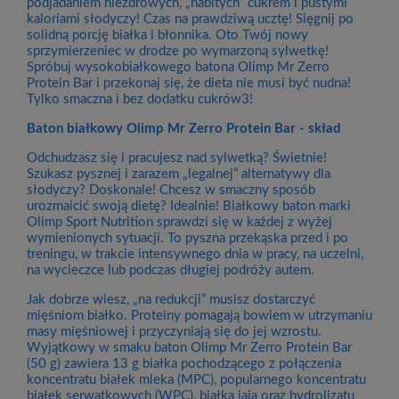
podjadaniem niezdrowych, „nabitych” cukrem i pustymi
kaloriami słodyczy! Czas na prawdziwą ucztę! Sięgnij po
solidną porcję białka i błonnika. Oto Twój nowy
sprzymierzeniec w drodze po wymarzoną sylwetkę!
Spróbuj wysokobiałkowego batona Olimp Mr Zerro
Protein Bar i przekonaj się, że dieta nie musi być nudna!
Tylko smaczna i bez dodatku cukrów3!
Baton białkowy Olimp Mr Zerro Protein Bar - skład
Odchudzasz się i pracujesz nad sylwetką? Świetnie!
Szukasz pysznej i zarazem „legalnej” alternatywy dla
słodyczy? Doskonale! Chcesz w smaczny sposób
urozmaicić swoją dietę? Idealnie! Białkowy baton marki
Olimp Sport Nutrition sprawdzi się w każdej z wyżej
wymienionych sytuacji. To pyszna przekąska przed i po
treningu, w trakcie intensywnego dnia w pracy, na uczelni,
na wycieczce lub podczas długiej podróży autem.
Jak dobrze wiesz, „na redukcji” musisz dostarczyć
mięśniom białko. Proteiny pomagają bowiem w utrzymaniu
masy mięśniowej i przyczyniają się do jej wzrostu.
Wyjątkowy w smaku baton Olimp Mr Zerro Protein Bar
(50 g) zawiera 13 g białka pochodzącego z połączenia
koncentratu białek mleka (MPC), popularnego koncentratu
białek serwatkowych (WPC), białka jaja oraz hydrolizatu