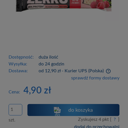
Dostępność:
duża ilość
Wysyłka:
do 24 godzin
Dostawa:
od 12,90 zł
- Kurier UPS
(Polska)
Cena nie zawiera ewentualnych kosztów
sprawdź formy dostawy
płatności
4,90 zł
Cena:
do koszyka
Zyskujesz
4
pkt [
?
]
szt.
dodaj do przechowalni