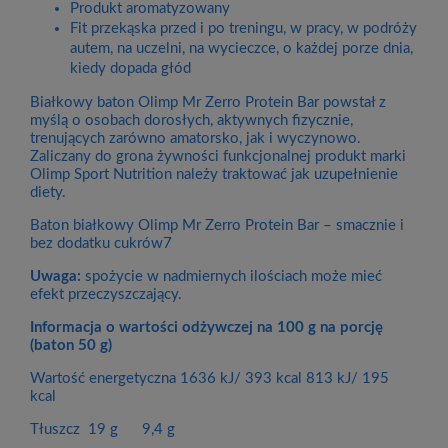
Produkt aromatyzowany
Fit przekąska przed i po treningu, w pracy, w podróży
autem, na uczelni, na wycieczce, o każdej porze dnia,
kiedy dopada głód
Białkowy baton Olimp Mr Zerro Protein Bar powstał z
myślą o osobach dorosłych, aktywnych fizycznie,
trenujących zarówno amatorsko, jak i wyczynowo.
Zaliczany do grona żywności funkcjonalnej produkt marki
Olimp Sport Nutrition należy traktować jak uzupełnienie
diety.
Baton białkowy Olimp Mr Zerro Protein Bar – smacznie i
bez dodatku cukrów7
Uwaga:
spożycie w nadmiernych ilościach może mieć
efekt przeczyszczający.
Informacja o wartości odżywczej na 100 g na porcję
(baton 50 g)
Wartość energetyczna 1636 kJ/ 393 kcal 813 kJ/ 195
kcal
Tłuszcz 19 g 9,4 g