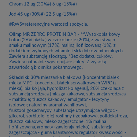
Chrom 12 ug (30%#) 6 ug (15%#)
Jod 45 ug (30%#) 22,5 ug (15%#)
#RWS=referencyjne wartości spożycia.
Olimp MR ZERRO PROTEIN BAR - **Wysokobiałkowy
baton (26% białka) w czekoladzie (20%), z warstwą o
smaku malinowym (17%), maliną liofilizowaną (1%), z
dodatkiem wybranych witamin i składników mineralnych.
Zawiera substancję słodzącą. *Bez dodatku cukrów.
Zawiera naturalnie występujące cukry. Z wysoką
zawartością błonnika pokarmowego.
Składniki:
30% mieszanka białkowa [koncentrat białek
mleka MPC, koncentrat białek serwatkowych WPC (z
mleka), białko jaja, hydrolizat kolagenu], 20% czekolada z
substancją słodzącą [miazga kakaowa, substancja słodząca
- maltitole; tłuszcz kakaowy, emulgator - lecytyny
(sojowe); naturalny aromat waniliowy],
fruktooligosacharydy, substancje utrzymujące wilgoć -
glicerol, sorbitole; olej roślinny (rzepakowy), polidekstroza,
tłuszcz kakaowy, mleko zagęszczone, 1% malina
liofilizowana, aromaty (zawierają mleko), substancja
zagęszczająca - guma ksantanowa; regulator kwasowości -