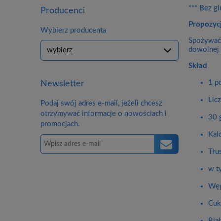
*** Bez gl
Producenci
Propozycj
Wybierz producenta
Spożywać 
dowolnej 
Skład
1 po
Newsletter
Lic
Podaj swój adres e-mail, jeżeli chcesz
otrzymywać informacje o nowościach i
30 
promocjach.
Kal
Tłu
w t
Węg
Cuk
Bia