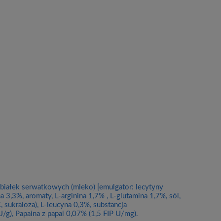
białek serwatkowych (mleko) [emulgator: lecytyny
na 3,3%, aromaty, L-arginina 1,7% , L-glutamina 1,7%, sól,
 sukraloza), L-leucyna 0,3%, substancja
g), Papaina z papai 0,07% (1,5 FIP U/mg).