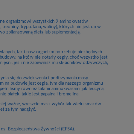
ą one organizmowi wszystkich 9 aminokwasów
, treoniny, tryptofanu, waliny), których nie jest on w
wo zbilansowaną dietą lub suplementacją.
anych, tak i nasz organizm potrzebuje niezbędnych
dowy, na który nie dotarły cegły, choć wszystko jest
ięśni, jeśli nie zapewnisz mu składników odżywczych,
ynia się do zwiększenia i podtrzymania masy
m na budowie jest cegła, tym dla naszego organizmu
pełniliśmy również takimi aminokwasami jak leucyna,
e białek, takie jest papaina i bromelina.
mniej ważne, wreszcie masz wybór tak wielu smaków -
et za tym nadążyć.
 ds. Bezpieczeństwa Żywności (EFSA).