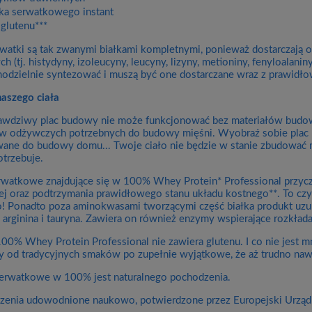
łka serwatkowego instant
 glutenu***
rwatki są tak zwanymi białkami kompletnymi, ponieważ dostarczaj
h (tj. histydyny, izoleucyny, leucyny, lizyny, metioniny, fenyloalaniny
modzielnie syntezować i muszą być one dostarczane wraz z prawidło
aszego ciała
rawdziwy plac budowy nie może funkcjonować bez materiałów budowl
w odżywczych potrzebnych do budowy mięśni. Wyobraź sobie plac bu
ane do budowy domu... Twoje ciało nie będzie w stanie zbudować m
otrzebuje.
rwatkowe znajdujące się w 100% Whey Protein* Professional przycz
j oraz podtrzymania prawidłowego stanu układu kostnego**. To czy
ko! Ponadto poza aminokwasami tworzącymi część białka produkt uzu
 arginina i tauryna. Zawiera on również enzymy wspierające rozkładani
00% Whey Protein Professional nie zawiera glutenu. I co nie jest 
 od tradycyjnych smaków po zupełnie wyjątkowe, że aż trudno naw
serwatkowe w 100% jest naturalnego pochodzenia.
dzenia udowodnione naukowo, potwierdzone przez Europejski Urząd