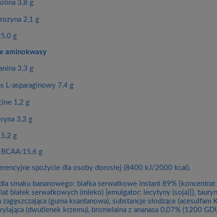
olina 3,8 g
yrozyna 2,1 g
5,0 g
e aminokwasy
anina 3,3 g
s L-asparaginowy 7,4 g
cine 1,2 g
eryna 3,3 g
5,2 g
 BCAA:15,6 g
erencyjne spożycie dla osoby dorosłej (8400 kJ/2000 kcal).
 dla smaku bananowego: białka serwatkowe instant 89% {koncentrat 
zolat białek serwatkowych (mleko) [emulgator: lecytyny (soja)]}, taury
a zagęszczająca (guma ksantanowa), substancje słodzące (acesulfam K,
rylająca (dwutlenek krzemu), bromelaina z ananasa 0,07% (1200 GDU/