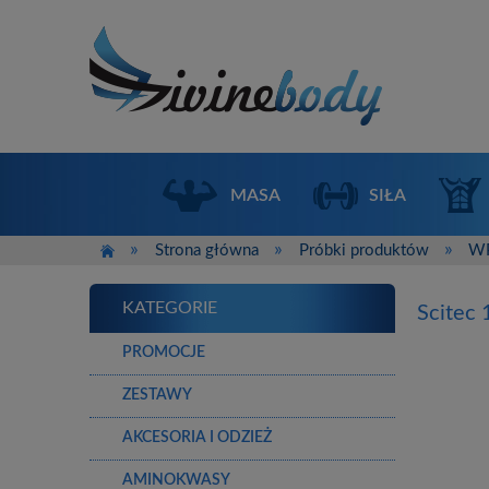
MASA
SIŁA
»
»
»
Strona główna
Próbki produktów
W
KATEGORIE
Scitec
PROMOCJE
ZESTAWY
AKCESORIA I ODZIEŻ
AMINOKWASY