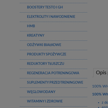
BOOSTERY TESTO I GH
ELEKTROLITY I NAWODNIENIE
HMB
KREATYNY
ODŻYWKI BIAŁKOWE
PRODUKTY SPOŻYWCZE
REDUKTORY TŁUSZCZU
Opis
REGENERACJA POTRENINGOWA
SUPLEMENTY PRZEDTRENINGOWE
100% WHE
WĘGLOWODANY
100% Whe
WITAMINY I ZDROWIE
z d
enz