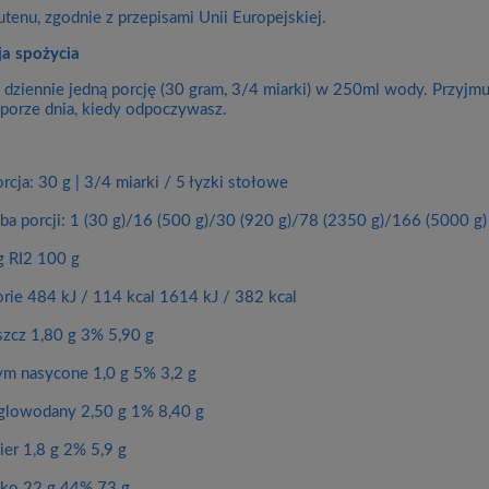
utenu, zgodnie z przepisami Unii Europejskiej.
a spożycia
dziennie jedną porcję (30 gram, 3/4 miarki) w 250ml wody. Przyjmuj
porze dnia, kiedy odpoczywasz.
rcja: 30 g | 3/4 miarki / 5 łyzki stołowe
zba porcji: 1 (30 g)/16 (500 g)/30 (920 g)/78 (2350 g)/166 (5000 g)
g RI2 100 g
orie 484 kJ / 114 kcal 1614 kJ / 382 kcal
szcz 1,80 g 3% 5,90 g
ym nasycone 1,0 g 5% 3,2 g
lowodany 2,50 g 1% 8,40 g
ier 1,8 g 2% 5,9 g
łko 22 g 44% 73 g