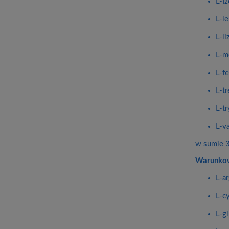
L-I
L-l
L-li
L-m
L-f
L-tr
L-tr
L-va
w sumie 3
Warunkow
L-ar
L-cy
L-g