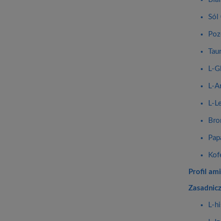
Sól
Poz
Tau
L-G
L-A
L-L
Bro
Pap
Kof
Profil a
Zasadnic
L-h