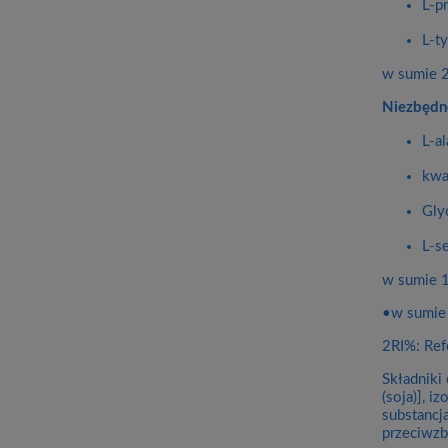
L-pr
L-t
w sumie 2
Niezbędn
L-al
kwa
Gly
L-s
w sumie 1
•w sumie
2RI%: Ref
Składniki
(soja)], i
substancj
przeciwzb