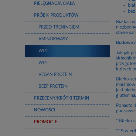
PIELĘGNACJA CIAŁA
bia
bez
PRÓBKI PRODUKTÓW
Białka se
niezbędnyc
PRZED TRENINGIEM
stanie sa
AMINOKWASY
Budowa n
WPC
Tak jak p
składnikó
WPI
przygotow
których p
VEGAN PROTEIN
Białko se
mięśniowe
BEEF PROTEIN
jest biał
glutamina,
PRZECENY/KRÓTKI TERMIN
Ponadto 1
NOWOŚCI
począwszy
* Białko 
PROMOCJE
** Stwier