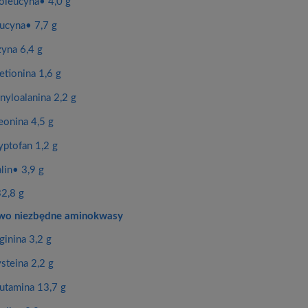
zoleucyna• 4,0 g
eucyna• 7,7 g
zyna 6,4 g
etionina 1,6 g
enyloalanina 2,2 g
eonina 4,5 g
yptofan 1,2 g
lin• 3,9 g
2,8 g
o niezbędne aminokwasy
ginina 3,2 g
steina 2,2 g
lutamina 13,7 g