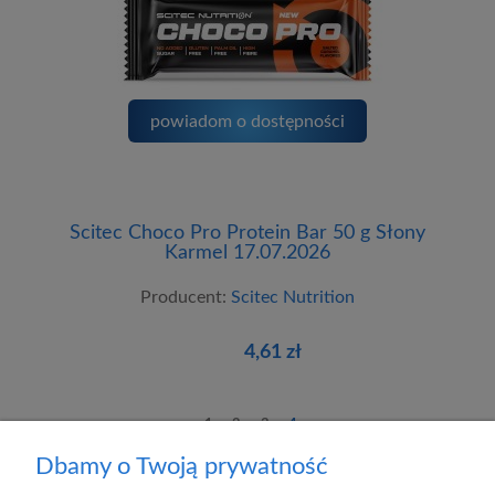
powiadom o dostępności
Scitec Choco Pro Protein Bar 50 g Słony
Karmel 17.07.2026
Producent:
Scitec Nutrition
4,61 zł
1
2
3
4
Dbamy o Twoją prywatność