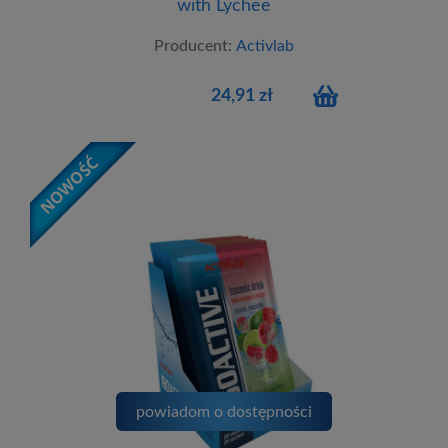
with Lychee
Producent:
Activlab
24,91 zł
powiadom o dostępności