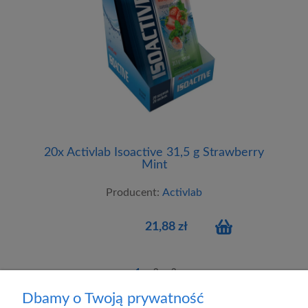
20x Activlab Isoactive 31,5 g Strawberry
Mint
Producent:
Activlab
21,88 zł
1
2
3
Dbamy o Twoją prywatność