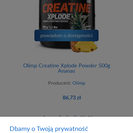
powiadom o dostępności
Olimp Creatine Xplode Powder 500g
Ananas
Producent:
Olimp
86,73 zł
1
...
7
8
9
10
11
Dbamy o Twoją prywatność