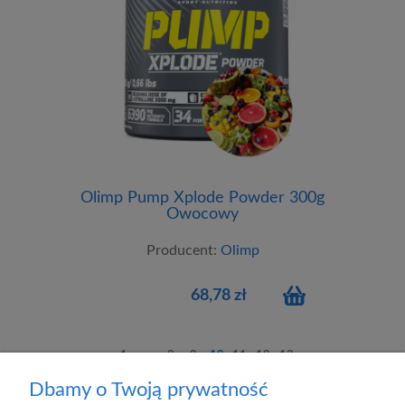
Olimp Pump Xplode Powder 300g
Owocowy
Producent:
Olimp
68,78 zł
1
...
8
9
10
11
12
13
Dbamy o Twoją prywatność