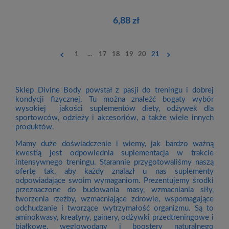
6,88 zł
1
...
17
18
19
20
21
Sklep Divine Body powstał z pasji do treningu i dobrej
kondycji fizycznej. Tu można znaleźć bogaty wybór
wysokiej jakości suplementów diety, odżywek dla
sportowców, odzieży i akcesoriów, a także wiele innych
produktów.
Mamy duże doświadczenie i wiemy, jak bardzo ważną
kwestią jest odpowiednia suplementacja w trakcie
intensywnego treningu. Starannie przygotowaliśmy naszą
ofertę tak, aby każdy znalazł u nas suplementy
odpowiadające swoim wymaganiom. Prezentujemy środki
przeznaczone do budowania masy, wzmacniania siły,
tworzenia rzeźby, wzmacniające zdrowie, wspomagające
odchudzanie i tworzące wytrzymałość organizmu. Są to
aminokwasy, kreatyny, gainery, odżywki przedtreningowe i
białkowe, węglowodany i boostery naturalnego