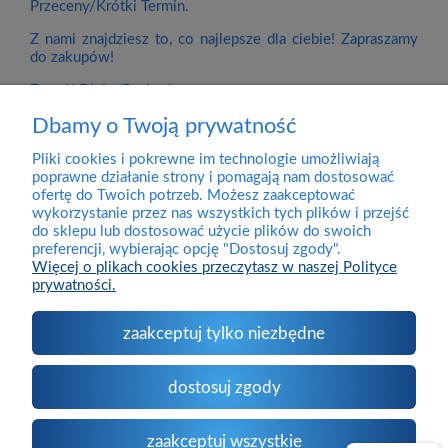
Przeceny/Krótki Termin.
Z nami znajdziesz to, co najlepsze dla ciebie! Zapraszamy
do zakupów!
Zespół DivineBody.pl
Dbamy o Twoją prywatność
Pliki cookies i pokrewne im technologie umożliwiają
Dostawa
poprawne działanie strony i pomagają nam dostosować
ofertę do Twoich potrzeb. Możesz zaakceptować
wykorzystanie przez nas wszystkich tych plików i przejść
Pomoc
do sklepu lub dostosować użycie plików do swoich
preferencji, wybierając opcję "Dostosuj zgody".
Więcej o plikach cookies przeczytasz w naszej Polityce
prywatności.
Moje konto
zaakceptuj tylko niezbędne
O firmie
dostosuj zgody
Kontakt
zaakceptuj wszystkie