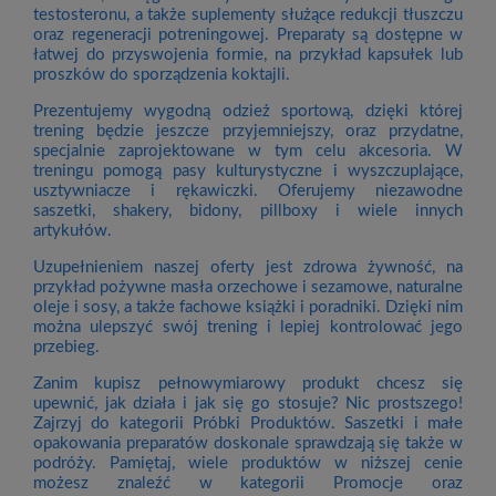
testosteronu, a także suplementy służące redukcji tłuszczu
oraz regeneracji potreningowej. Preparaty są dostępne w
łatwej do przyswojenia formie, na przykład kapsułek lub
proszków do sporządzenia koktajli.
Prezentujemy wygodną odzież sportową, dzięki której
trening będzie jeszcze przyjemniejszy, oraz przydatne,
specjalnie zaprojektowane w tym celu akcesoria. W
treningu pomogą pasy kulturystyczne i wyszczuplające,
usztywniacze i rękawiczki. Oferujemy niezawodne
saszetki, shakery, bidony, pillboxy i wiele innych
artykułów.
Uzupełnieniem naszej oferty jest zdrowa żywność, na
przykład pożywne masła orzechowe i sezamowe, naturalne
oleje i sosy, a także fachowe książki i poradniki. Dzięki nim
można ulepszyć swój trening i lepiej kontrolować jego
przebieg.
Zanim kupisz pełnowymiarowy produkt chcesz się
upewnić, jak działa i jak się go stosuje? Nic prostszego!
Zajrzyj do kategorii Próbki Produktów. Saszetki i małe
opakowania preparatów doskonale sprawdzają się także w
podróży. Pamiętaj, wiele produktów w niższej cenie
możesz znaleźć w kategorii Promocje oraz