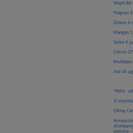
Wapń 88
Magnez 4
Żelazo 6 
Mangan 1
Selen 4 µ
Chrom 37
Molibden 
Jod 38 µg
*RWS- ref
2) etykiet
Olimp Car
Kompozycj
działając
argininę 