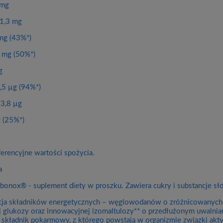
 mg
1,3 mg
mg (43%*)
 mg (50%*)
g
,5 µg (94%*)
3,8 µg
 (25%*)
erencyjne wartości spożycia.
a
bonox® - suplement diety w proszku. Zawiera cukry i substancje sł
a składników energetycznych – węglowodanów o zróżnicowanych w
ej glukozy oraz innowacyjnej izomaltulozy** o przedłużonym uwalnia
– składnik pokarmowy, z którego powstają w organizmie związki aktyw