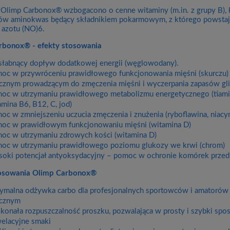
limp Carbonox® wzbogacono o cenne witaminy (m.in. z grupy B), k
w aminokwas będący składnikiem pokarmowym, z którego powstają w
k azotu (NO)6.
rbonox® - efekty stosowania
słabnący dopływ dodatkowej energii (węglowodany).
oc w przywróceniu prawidłowego funkcjonowania mięśni (skurczu)
ycznym prowadzącym do zmęczenia mięśni i wyczerpania zapasów g
oc w utrzymaniu prawidłowego metabolizmu energetycznego (tiamina
amina B6, B12, C, jod)
oc w zmniejszeniu uczucia zmęczenia i znużenia (ryboflawina, niacy
oc w prawidłowym funkcjonowaniu mięśni (witamina D)
oc w utrzymaniu zdrowych kości (witamina D)
oc w utrzymaniu prawidłowego poziomu glukozy we krwi (chrom)
oki potencjał antyoksydacyjny – pomoc w ochronie komórek przed 
tosowania Olimp Carbonox®
ymalna odżywka carbo dla profesjonalnych sportowców i amatorów
ycznym
konała rozpuszczalność proszku, pozwalająca w prosty i szybki sp
elacyjne smaki