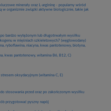
luczowe minerały oraz L-argininę - popularny wśród
 organizmie związki aktywne biologicznie, takie jak
 po bardzo wytężonym lub długotrwałym wysiłku
likogenu w mięśniach szkieletowych7 (węglowodany)
, ryboflawina, niacyna, kwas pantotenowy, biotyna,
na, kwas pantotenowy, witamina B6, B12, C)
stresem oksydacyjnym (witamina C, E)
 do stosowania przed oraz po zakończonym wysiłku
osób przygotować pyszny napój