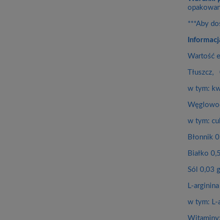
opakowani
***Aby do
Informacj
Wartość e
Tłuszcz, 
w tym: kw
Węglowod
w tym: c
Błonnik 0
Białko 0,
Sól 0,03 
L-arginin
w tym: L-
Witaminy