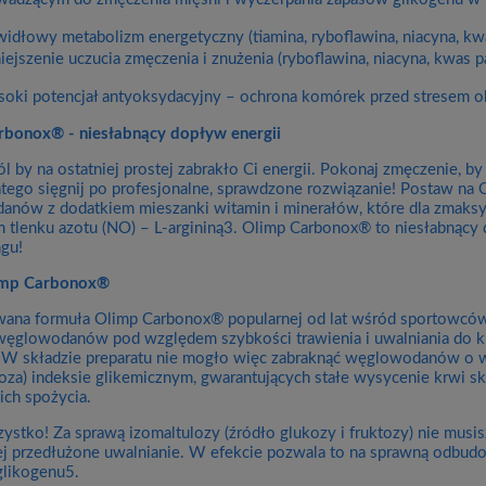
widłowy metabolizm energetyczny (tiamina, ryboflawina, niacyna, kwa
iejszenie uczucia zmęczenia i znużenia (ryboflawina, niacyna, kwas 
oki potencjał antyoksydacyjny – ochrona komórek przed stresem o
rbonox® - niesłabnący dopływ energii
l by na ostatniej prostej zabrakło Ci energii. Pokonaj zmęczenie, 
latego sięgnij po profesjonalne, sprawdzone rozwiązanie! Postaw na
nów z dodatkiem mieszanki witamin i minerałów, które dla zmaks
 tlenku azotu (NO) – L-argininą3. Olimp Carbonox® to niesłabnący d
ngu!
imp Carbonox®
ana formuła Olimp Carbonox® popularnej od lat wśród sportowców
węglowodanów pod względem szybkości trawienia i uwalniania do kr
 W składzie preparatu nie mogło więc zabraknąć węglowodanów o wy
loza) indeksie glikemicznym, gwarantujących stałe wysycenie krwi s
ch spożycia.
zystko! Za sprawą izomaltulozy (źródło glukozy i fruktozy) nie musi
ej przedłużone uwalnianie. W efekcie pozwala to na sprawną odbu
likogenu5.