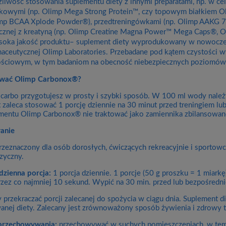
liwość stosowania suplementu diety z innymi preparatami, np. w 
łkowymi (np. Olimp Mega Strong Protein™, czy topowym białkiem 
mp BCAA Xplode Powder®), przedtreningówkami (np. Olimp AAKG 7
ycznej z kreatyną (np. Olimp Creatine Magna Power™ Mega Caps®, 
oka jakość produktu– suplement diety wyprodukowany w nowoc
maceutycznej Olimp Laboratories. Przebadane pod kątem czystości
ościowym, w tym badaniom na obecność niebezpiecznych poziomów 
ować Olimp Carbonox®?
arbo przygotujesz w prosty i szybki sposób. W 100 ml wody należy 
 zaleca stosować 1 porcję dziennie na 30 minut przed treningiem lu
mentu Olimp Carbonox® nie traktować jako zamiennika zbilansowanej
anie
rzeznaczony dla osób dorosłych, ćwiczących rekreacyjnie i sporto
izyczny.
dzienna porcja:
1 porcja dziennie. 1 porcje (50 g proszku = 1 miark
rzez co najmniej 10 sekund. Wypić na 30 min. przed lub bezpośredni
y przekraczać porcji zalecanej do spożycia w ciągu dnia. Suplement 
anej diety. Zalecany jest zrównoważony sposób żywienia i zdrowy t
przechowywania:
przechowywać w suchych pomieszczeniach, w temp