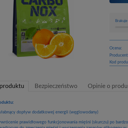
Brakuje
Ocena:
Producent
Kod produ
 produktu
Bezpieczeństwo
Opinie o produk
oduktu:
słabnący dopływ dodatkowej energii (węglowodany)
ywrócenie prawidłowego funkcjonowania mięśni (skurczu) po bardz
wadzącym do zmęczenia mięśni i wyczerpania zapasów glikogenu w