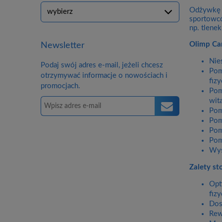
Odżywkę O
sportowcó
np. tlene
Olimp Ca
Newsletter
Nie
Podaj swój adres e-mail, jeżeli chcesz
Pom
otrzymywać informacje o nowościach i
fiz
promocjach.
Pom
wit
Pom
Pom
Pom
Pom
Wys
Zalety s
Opt
fiz
Dos
Rew