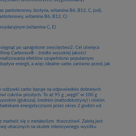
s pantotenowy, biotyna, witamina B6, B12, C, jod),
pantotenowy, witamina B6, B12, C)
ksydacyjnym (witamina C, E)
by sięgnąć po upragnione zwycięstwo2. Cel uświęca
 Olimp Carbonox® - źródło wysokiej jakości
ymalizowania efektów uzupełniono popularnym
opływ energii, a więc idealne carbo zarówno przed, jak
 odżywki carbo bazuje na odpowiednio dobranych
wi cukrów prostych. To aż 95 g „węgli” w 100 g
sokim (glukoza), średnim (maltodekstryny) i niskim
kładnikami energetycznymi przez okres 2 godzin od
sz martwić się o metabolizm tłuszczów4. Zaletą jest
dowę utraconych na skutek intensywnego wysiłku