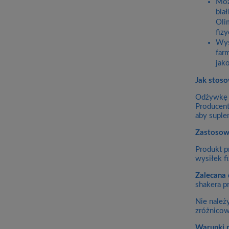
Moż
bia
Oli
fiz
Wys
far
jak
Jak stos
Odżywkę c
Producent
aby suple
Zastosow
Produkt p
wysiłek f
Zalecana 
shakera p
Nie należ
zróżnicow
Warunki 