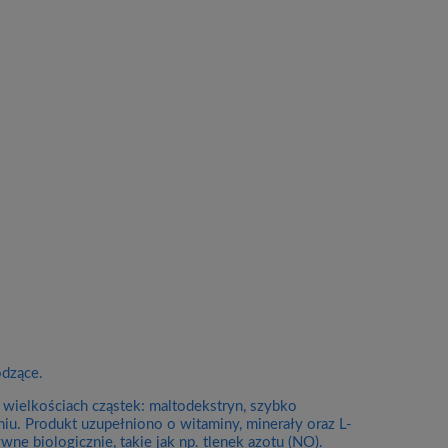
odzące.
ielkościach cząstek: maltodekstryn, szybko
niu. Produkt uzupełniono o witaminy, minerały oraz L-
ne biologicznie, takie jak np. tlenek azotu (NO).