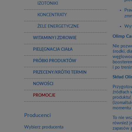
IZOTONIKI
Pra
KONCENTRATY
zmn
Wys
ŻELE ENERGETYCZNE
Olimp Ca
WITAMINY I ZDROWIE
Nie pozwó
PIELĘGNACJA CIAŁA
środki, d
węglowoda
PRÓBKI PRODUKTÓW
boosterem
i po treni
PRZECENY/KRÓTKI TERMIN
Skład Ol
NOWOŚCI
Przygotow
źródłach 
PROMOCJE
produktu!
(izomaltu
momentu i
Producenci
To nie ws
również j
Wybierz producenta
zapasów g