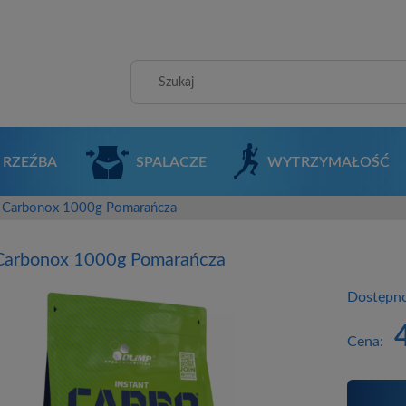
RZEŹBA
SPALACZE
WYTRZYMAŁOŚĆ
 Carbonox 1000g Pomarańcza
Carbonox 1000g Pomarańcza
Dostępno
Cena: