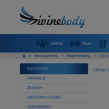
MASA
SIŁA
»
»
»
Strona główna
Węglowodany
Olimp
KATEGORIE
Olimp 
PROMOCJE
ZESTAWY
AKCESORIA I ODZIEŻ
AMINOKWASY