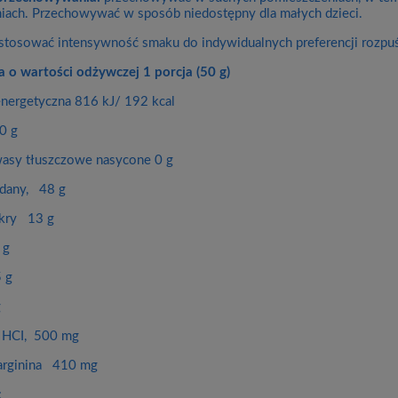
ach. Przechowywać w sposób niedostępny dla małych dzieci.
stosować intensywność smaku do indywidualnych preferencji rozpuś
a o wartości odżywczej 1 porcja (50 g)
nergetyczna 816 kJ/ 192 kcal
0 g
asy tłuszczowe nasycone 0 g
any, 48 g
ukry 13 g
 g
5 g
g
a HCI, 500 mg
arginina 410 mg
: