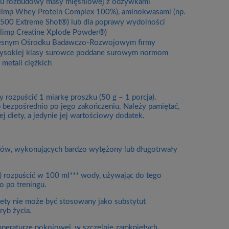
celu rozbudowy masy mięśniowej z odżywkami
Olimp Whey Protein Complex 100%), aminokwasami (np.
500 Extreme Shot®) lub dla poprawy wydolności
Olimp Creatine Xplode Powder®)
zesnym Ośrodku Badawczo-Rozwojowym firmy
 wysokiej klasy surowce poddane surowym normom
metali ciężkich
rozpuścić 1 miarkę proszku (50 g – 1 porcja).
b bezpośrednio po jego zakończeniu. Należy pamiętać,
 diety, a jedynie jej wartościowy dodatek.
wców, wykonujących bardzo wytężony lub długotrwały
ę) rozpuścić w 100 ml*** wody, używając do tego
o po treningu.
diety nie może być stosowany jako substytut
ryb życia.
eraturze pokojowej, w szczelnie zamkniętych