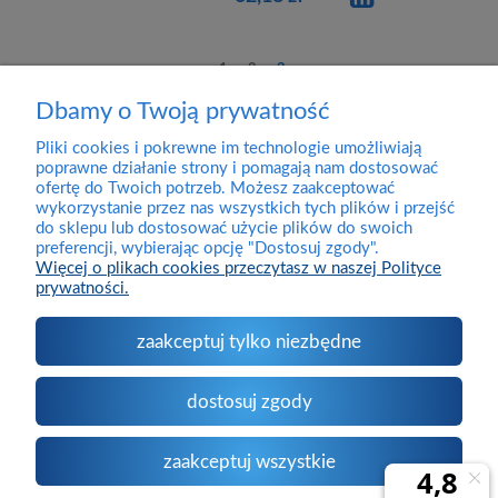
1
2
3
Dbamy o Twoją prywatność
Pliki cookies i pokrewne im technologie umożliwiają
Dostawa
poprawne działanie strony i pomagają nam dostosować
ofertę do Twoich potrzeb. Możesz zaakceptować
wykorzystanie przez nas wszystkich tych plików i przejść
Pomoc
do sklepu lub dostosować użycie plików do swoich
preferencji, wybierając opcję "Dostosuj zgody".
Więcej o plikach cookies przeczytasz w naszej Polityce
prywatności.
Moje konto
zaakceptuj tylko niezbędne
O firmie
dostosuj zgody
Kontakt
zaakceptuj wszystkie