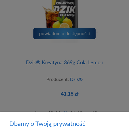
powiadom o dostępności
Dzik® Kreatyna 369g Cola Lemon
Producent:
Dzik®
41,18 zł
1
...
13
14
15
16
17
...
29
Dbamy o Twoją prywatność