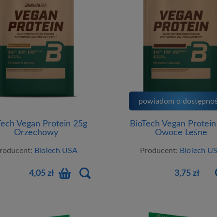
powiadom o dostępnoś
Tech Vegan Protein 25g
BioTech Vegan Protein
Orzechowy
Owoce Leśne
roducent:
BioTech USA
Producent:
BioTech U
4,05 zł
3,75 zł