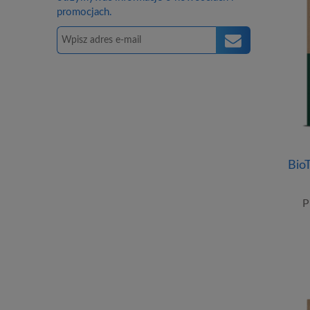
promocjach.
Bio
P