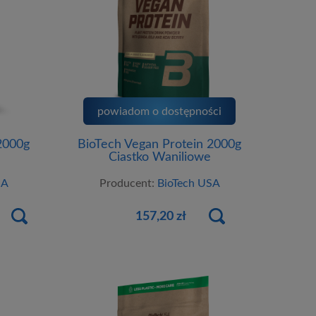
powiadom o dostępności
2000g
BioTech Vegan Protein 2000g
Ciastko Waniliowe
SA
Producent:
BioTech USA
157,20 zł