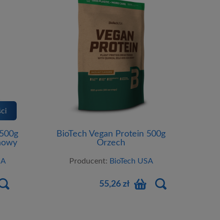
ci
 500g
BioTech Vegan Protein 500g
nowy
Orzech
SA
Producent:
BioTech USA
55,26 zł