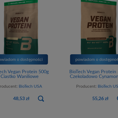
owiadom o dostępności
powiadom o dostępnoś
ech Vegan Protein 500g
BioTech Vegan Protein
Ciastko Waniliowe
Czekoladowo Cynamo
roducent:
BioTech USA
Producent:
BioTech U
48,53 zł
55,26 zł