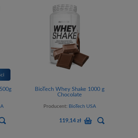
ci
 500g
BioTech Whey Shake 1000 g
Chocolate
SA
Producent:
BioTech USA
119,14 zł