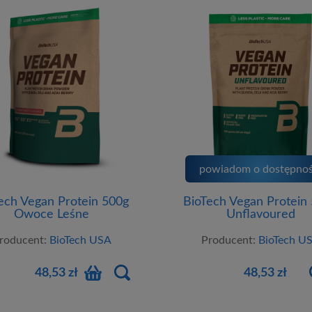
powiadom o dostępnoś
ech Vegan Protein 500g
BioTech Vegan Protein
Owoce Leśne
Unflavoured
roducent:
BioTech USA
Producent:
BioTech U
48,53 zł
48,53 zł