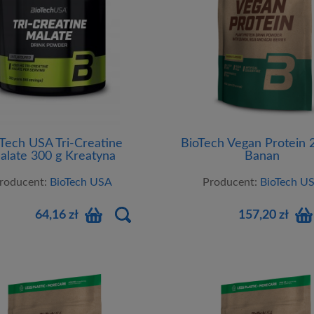
BioTech Vegan Protein 
Tech USA Tri-Creatine
Banan
alate 300 g Kreatyna
czan Kreatyny Naturalny
Producent:
BioTech U
roducent:
BioTech USA
157,20 zł
64,16 zł