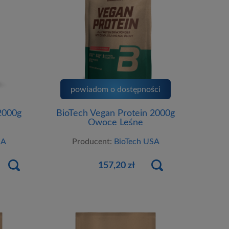
powiadom o dostępności
2000g
BioTech Vegan Protein 2000g
Owoce Leśne
SA
Producent:
BioTech USA
157,20 zł