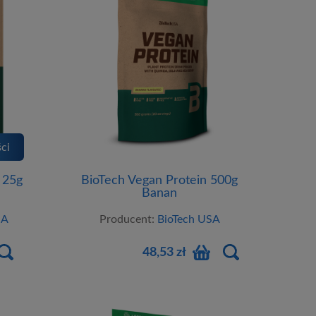
ci
BioTech Vegan Protein 500g
 25g
Banan
Producent:
BioTech USA
SA
48,53 zł