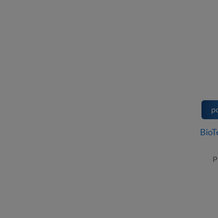
p
BioT
P