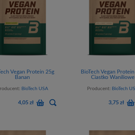
Tech Vegan Protein 25g
BioTech Vegan Protein
Banan
Ciastko Waniliowe
roducent:
BioTech USA
Producent:
BioTech U
4,05 zł
3,75 zł