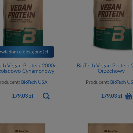
owiadom o dostępności
ech Vegan Protein 2000g
BioTech Vegan Protein 
koladowo Cynamonowy
Orzechowy
roducent:
BioTech USA
Producent:
BioTech U
179,03 zł
179,03 zł