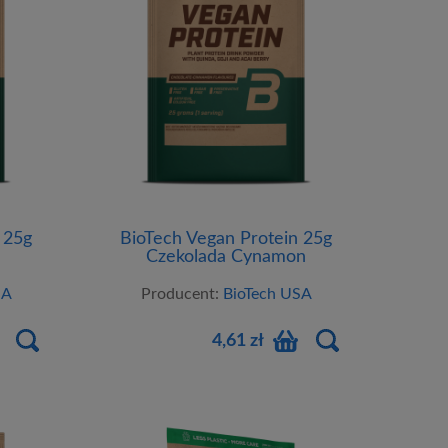
 25g
BioTech Vegan Protein 25g
Czekolada Cynamon
SA
Producent:
BioTech USA
4,61 zł